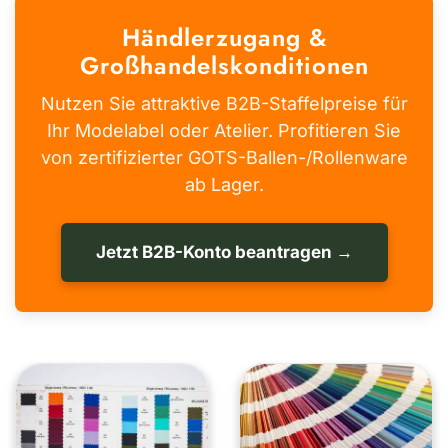
Händlerzugang &
Großhandelskonditionen
Nutzen Sie attraktive B2B-Staffelpreise für
Ihr Modelabel oder Atelier. Profitieren Sie
von zertifizierter GOTS-Ballen-/Rollenware
ab Lager.
Jetzt B2B-Konto beantragen →