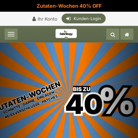
Zutaten-Wochen 40% OFF
Ihr Konto
Kunden-Login
Toggle navigation