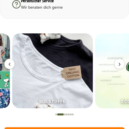
Persönlicher Service
Wir beraten dich gerne
‹
›
BIO.STOFFE
ECO.S