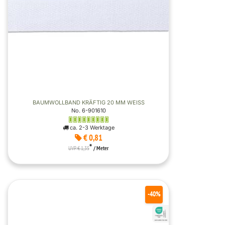
BAUMWOLLBAND KRÄFTIG 20 MM WEISS
No. 6-901610
ca. 2-3 Werktage
€ 0,81
*
UVP € 1,35
/ Meter
-40%