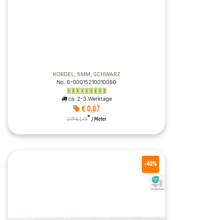
KORDEL, 5MM, SCHWARZ
No. 6-00015210010080
ca. 2-3 Werktage
€ 0,87
*
UVP € 1,45
/ Meter
-40%