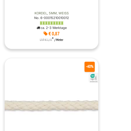
KORDEL, 5MM, WEISS
No. 6-00015210010012
ca. 2-3 Werktage
€ 0,87
*
UVP € 1,45
/ Meter
-40%