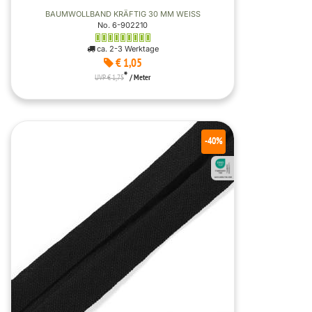
BAUMWOLLBAND KRÄFTIG 30 MM WEISS
No. 6-902210
ca. 2-3 Werktage
€ 1,05
*
UVP € 1,75
/ Meter
-40%