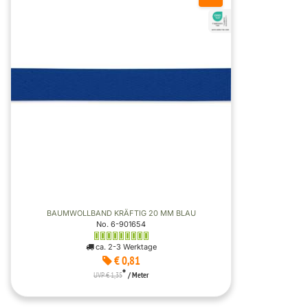
BAUMWOLLBAND KRÄFTIG 20 MM BLAU
No. 6-901654
ca. 2-3 Werktage
€ 0,81
*
UVP € 1,35
/ Meter