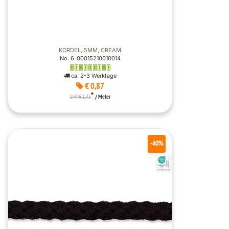
KORDEL, 5MM, CREAM
No. 6-00015210010014
ca. 2-3 Werktage
€ 0,87
*
UVP € 1,45
/ Meter
-40%