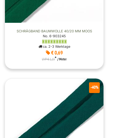
SCHRÄGBAND BAUMWOLLE 40/20 MM MOOS
No. 6-903245
ca. 2-3 Werktage
€ 0,69
*
UVP € 1,15
/ Meter
-40%