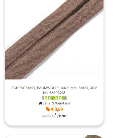
SCHRÄGBAND, BAUMWOLLE, 40/20MM, SAND, 30M
No. 6-903213
ca. 2-3 Werktage
€ 0,69
*
UVP € 1,15
/ Meter