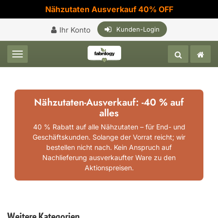
Nähzutaten Ausverkauf 40% OFF
Ihr Konto
Kunden-Login
Toggle navigation
Nähzutaten-Ausverkauf: -40 % auf
alles
40 % Rabatt auf alle Nähzutaten – für End- und
Geschäftskunden. Solange der Vorrat reicht; wir
bestellen nicht nach. Kein Anspruch auf
Nachlieferung ausverkaufter Ware zu den
Aktionspreisen.
Weitere Kategorien