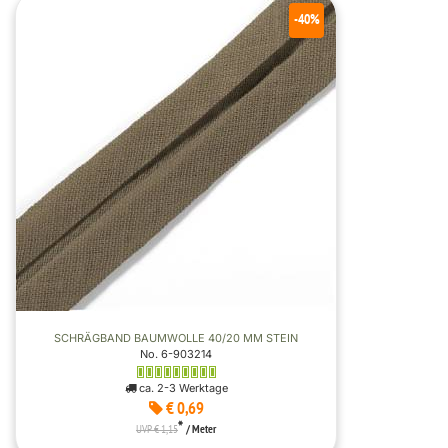
-40%
SCHRÄGBAND BAUMWOLLE 40/20 MM STEIN
No. 6-903214
ca. 2-3 Werktage
€ 0,69
*
UVP € 1,15
/ Meter