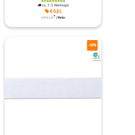
ca. 2-3 Werktage
€ 0,81
*
UVP € 1,35
/ Meter
-40%