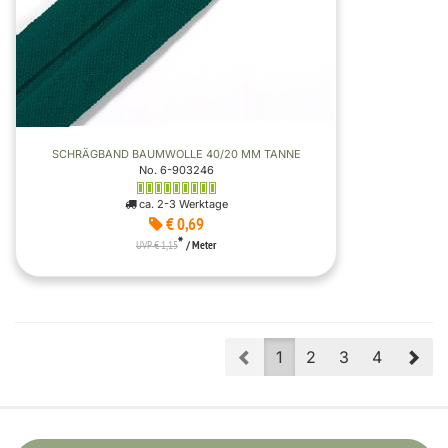
SCHRÄGBAND BAUMWOLLE 40/20 MM TANNE
No. 6-903246
ca. 2-3 Werktage
€ 0,69
*
UVP € 1,15
/ Meter
Prev
Nex
1
2
3
4