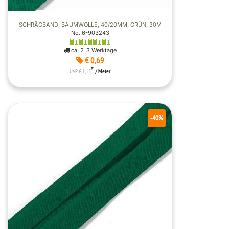
SCHRÄGBAND, BAUMWOLLE, 40/20MM, GRÜN, 30M
No. 6-903243
ca. 2-3 Werktage
€ 0,69
*
UVP € 1,15
/ Meter
-40%