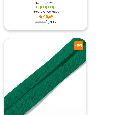
No. 6-903238
ca. 2-3 Werktage
€ 0,69
*
UVP € 1,15
/ Meter
-40%