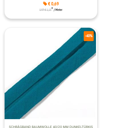
€ 0,69
*
UVP € 1,15
/ Meter
-40%
SCHRÄGBAND BAUMWOLLE 40/20 MM DUNKELTÜRKIS