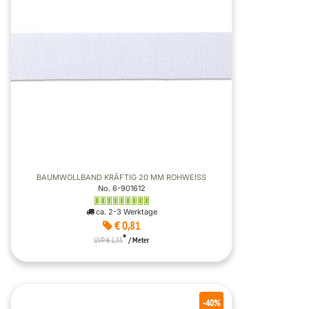
BAUMWOLLBAND KRÄFTIG 20 MM ROHWEISS
No. 6-901612
ca. 2-3 Werktage
€ 0,81
*
UVP € 1,35
/ Meter
-40%