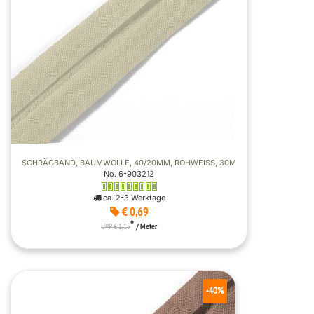
SCHRÄGBAND, BAUMWOLLE, 40/20MM, ROHWEISS, 30M
No. 6-903212
ca. 2-3 Werktage
€ 0,69
*
UVP € 1,15
/ Meter
-40%