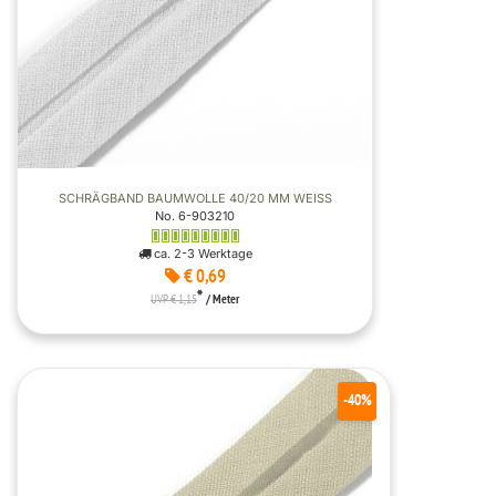
SCHRÄGBAND BAUMWOLLE 40/20 MM WEISS
No. 6-903210
ca. 2-3 Werktage
€ 0,69
*
UVP € 1,15
/ Meter
-40%