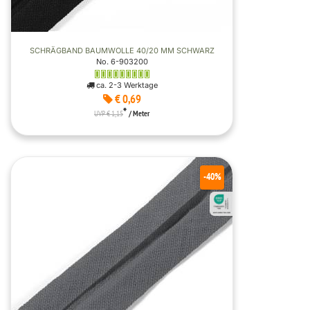
SCHRÄGBAND BAUMWOLLE 40/20 MM SCHWARZ
No. 6-903200
ca. 2-3 Werktage
€ 0,69
*
UVP € 1,15
/ Meter
-40%