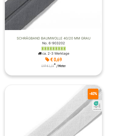
SCHRÄGBAND BAUMWOLLE 40/20 MM GRAU
No. 6-903202
ca. 2-3 Werktage
€ 0,69
*
UVP € 1,15
/ Meter
-40%