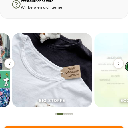
Persönlicher Service
Wir beraten dich gerne
‹
›
BIO.STOFFE
ECO.S