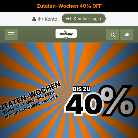
Zutaten-Wochen 40% OFF
Ihr Konto
Kunden-Login
Toggle navigation