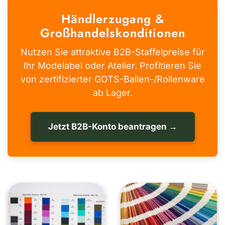
Händlerzugang &
Großhandelskonditionen
Nutzen Sie attraktive B2B-Staffelpreise für
Ihr Modelabel oder Atelier. Profitieren Sie
von zertifizierter GOTS-Ballen-/Rollenware
ab Lager.
Jetzt B2B-Konto beantragen →