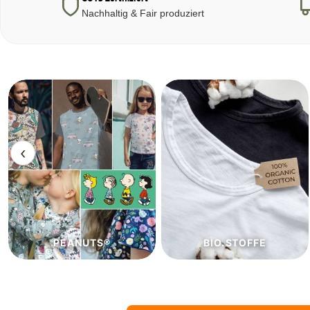
Nachhaltig & Fair produziert
‹
BIO.STOFFE
ECO.STOFFE