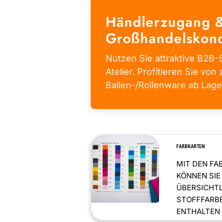
Händlerzugang 
Großhandelskond
Nutzen Sie attraktive B2B-S
Atelier. Profitieren Sie von 
Ballen-/Rollenware ab Lage
FARBKARTEN
MIT DEN FA
KÖNNEN SIE
ÜBERSICHT
STOFFFARBE
ENTHALTEN .