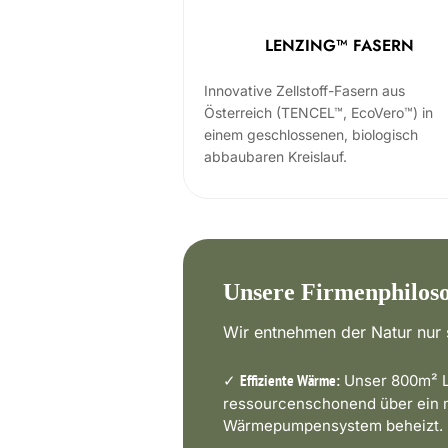
LENZING™ FASERN
Innovative Zellstoff-Fasern aus
Österreich (TENCEL™, EcoVero™) in
einem geschlossenen, biologisch
abbaubaren Kreislauf.
Unsere Firmenphilos
Wir entnehmen der Natur nur s
✓
Unser 800m² L
Effiziente Wärme:
ressourcenschonend über ein
Wärmepumpensystem beheizt.