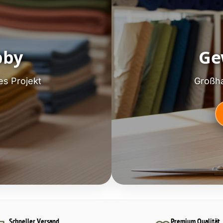
bby
Ge
es Projekt
Großha
Schneller Versand
Premium Qualität