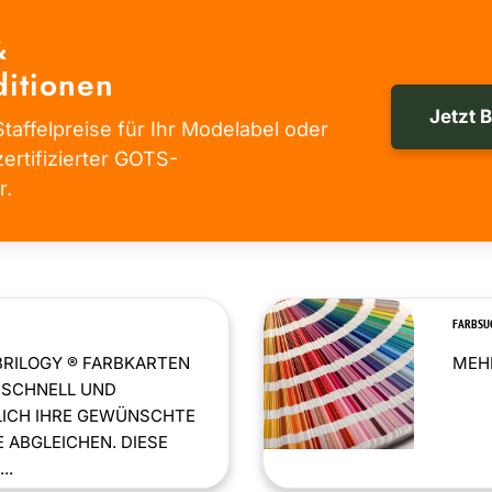
&
itionen
Jetzt 
taffelpreise für Ihr Modelabel oder
zertifizierter GOTS-
r.
FARBSU
BRILOGY ® FARBKARTEN
MEHR
 SCHNELL UND
LICH IHRE GEWÜNSCHTE
 ABGLEICHEN. DIESE
..