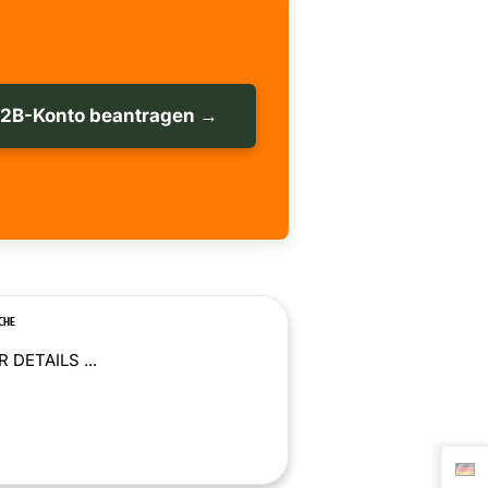
B2B-Konto beantragen →
CHE
 DETAILS ...