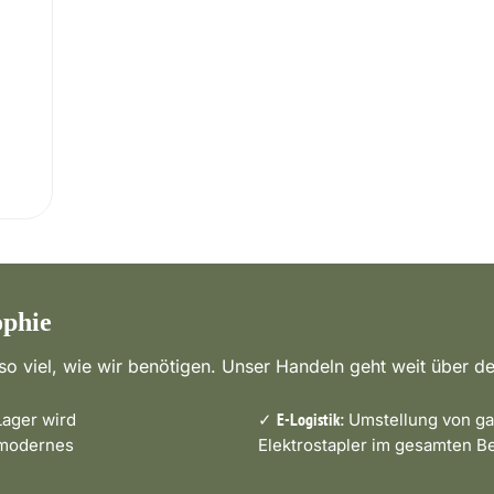
ophie
o viel, wie wir benötigen. Unser Handeln geht weit über de
ager wird
✓
Umstellung von ga
E-Logistik:
 modernes
Elektrostapler im gesamten Be