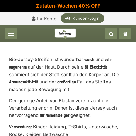
Zutaten-Wochen 40% OFF
Ihr Konto
Kunden-Login
Toggle navigation
Bio-Jersey-Streifen ist wunderbar
und
weich
sehr
auf der Haut. Durch seine
angenehm
Bi-Elastizität
schmiegt sich der Stoff sanft an den Körper an. Die
und der
Fall des Stoffes
Atmungsaktivität
großartige
machen jede Bewegung mit.
Der geringe Anteil von Elastan vereinfacht die
Verarbeitung enorm. Daher ist dieser Jersey auch
hervorragend
geeignet.
für Näheinsteiger
: Kinderkleidung, T-Shirts, Unterwäsche,
Verwendung
Röcke, Kleider, Bettwäsche