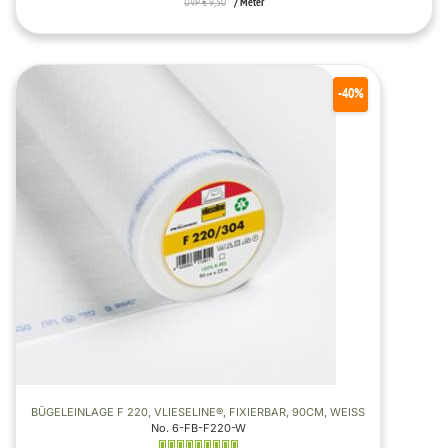
*
UVP € 9,50
/ Meter
-40%
BÜGELEINLAGE F 220, VLIESELINE®, FIXIERBAR, 90CM, WEISS
No. 6-FB-F220-W