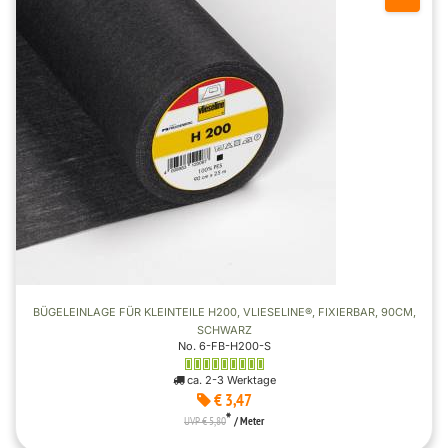
BÜGELEINLAGE FÜR KLEINTEILE H200, VLIESELINE®, FIXIERBAR, 90CM,
SCHWARZ
No. 6-FB-H200-S
ca. 2-3 Werktage
€ 3,47
*
UVP € 5,80
/ Meter