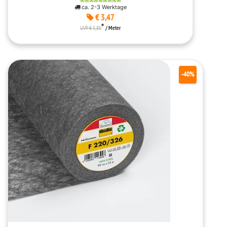
ca. 2-3 Werktage
€ 3,47
*
UVP € 5,80
/ Meter
-40%