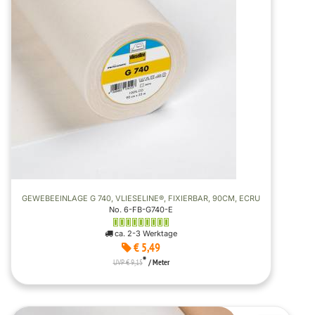
GEWEBEEINLAGE G 740, VLIESELINE®, FIXIERBAR, 90CM, ECRU
No. 6-FB-G740-E
ca. 2-3 Werktage
€ 5,49
*
UVP € 9,15
/ Meter