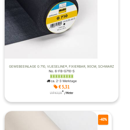
GEWEBEEINLAGE G 710, VLIESELINE®, FIXIERBAR, 90CM, SCHWARZ
No. 6-FB-G710-S
ca. 2-3 Werktage
€ 5,31
*
UVP € 8,85
/ Meter
-40%