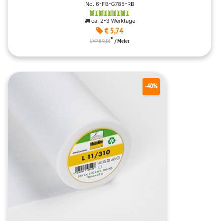
No. 6-FB-G785-RB
ca. 2-3 Werktage
€ 5,74
*
UVP € 9,56
/ Meter
-40%