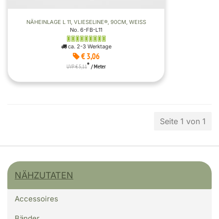
NÄHEINLAGE L 11, VLIESELINE®, 90CM, WEISS
No. 6-FB-L11
ca. 2-3 Werktage
€ 3,06
*
UVP € 5,11
/ Meter
Seite 1 von 1
NÄHZUTATEN
Accessoires
Bänder