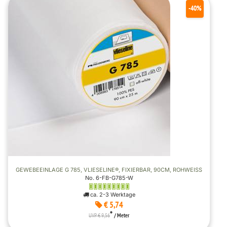
-40%
GEWEBEEINLAGE G 785, VLIESELINE®, FIXIERBAR, 90CM, ROHWEISS
No. 6-FB-G785-W
ca. 2-3 Werktage
€ 5,74
*
UVP € 9,56
/ Meter