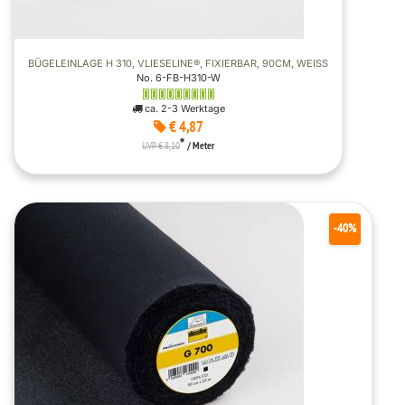
BÜGELEINLAGE H 310, VLIESELINE®, FIXIERBAR, 90CM, WEISS
No. 6-FB-H310-W
ca. 2-3 Werktage
€ 4,87
*
UVP € 8,10
/ Meter
-40%