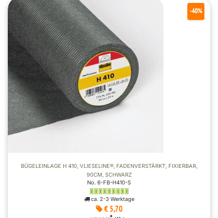
-40%
BÜGELEINLAGE H 410, VLIESELINE®, FADENVERSTÄRKT, FIXIERBAR,
90CM, SCHWARZ
No. 6-FB-H410-S
ca. 2-3 Werktage
€ 5,70