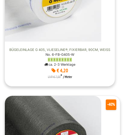
BÜGELEINLAGE G 405, VLIESELINE®, FIXIERBAR, 90CM, WEISS
No. 6-FB-G405-W
ca. 2-3 Werktage
€ 4,20
*
UVP € 7,00
/ Meter
-40%