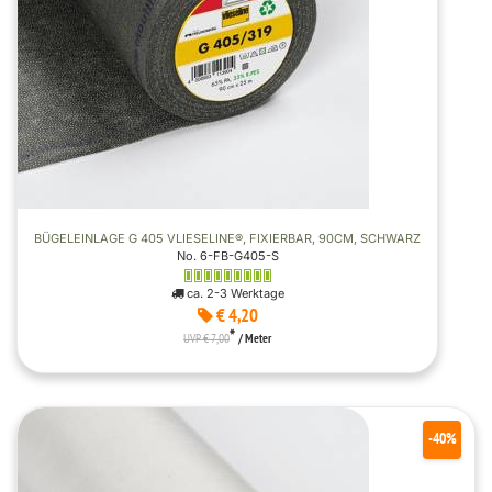
BÜGELEINLAGE G 405 VLIESELINE®, FIXIERBAR, 90CM, SCHWARZ
No. 6-FB-G405-S
ca. 2-3 Werktage
€ 4,20
*
UVP € 7,00
/ Meter
-40%