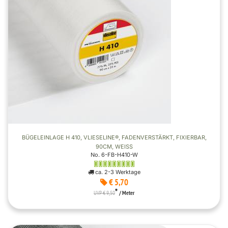
BÜGELEINLAGE H 410, VLIESELINE®, FADENVERSTÄRKT, FIXIERBAR,
90CM, WEISS
No. 6-FB-H410-W
ca. 2-3 Werktage
€ 5,70
*
UVP € 9,50
/ Meter