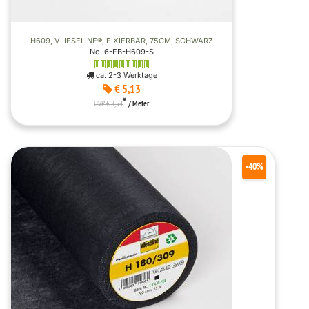
H609, VLIESELINE®, FIXIERBAR, 75CM, SCHWARZ
No. 6-FB-H609-S
ca. 2-3 Werktage
€ 5,13
*
UVP € 8,54
/ Meter
-40%