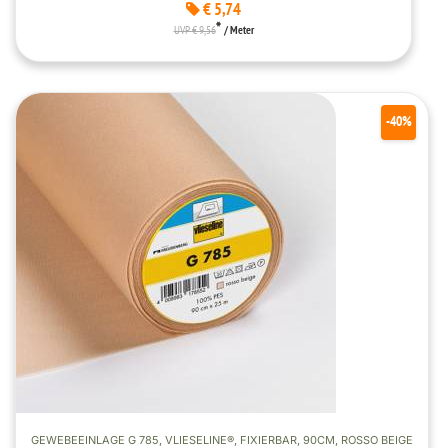
€ 5,74
*
UVP € 9,56
/ Meter
-40%
GEWEBEEINLAGE G 785, VLIESELINE®, FIXIERBAR, 90CM, ROSSO BEIGE