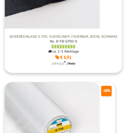
GEWEBEEINLAGE G 700, VLIESELINE®, FIXIERBAR, 90CM, SCHWARZ
No. 6-FB-G700-S
ca. 2-3 Werktage
€ 4,91
*
UVP € 8,20
/ Meter
-40%