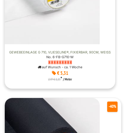
GEWEBEEINLAGE G 710, VLIESELINE®, FIXIERBAR, 90CM, WEISS
No. 6-FB-G710-W
auf Wunsch - ca. 1 Woche
€ 5,31
*
UVP € 8,85
/ Meter
-40%