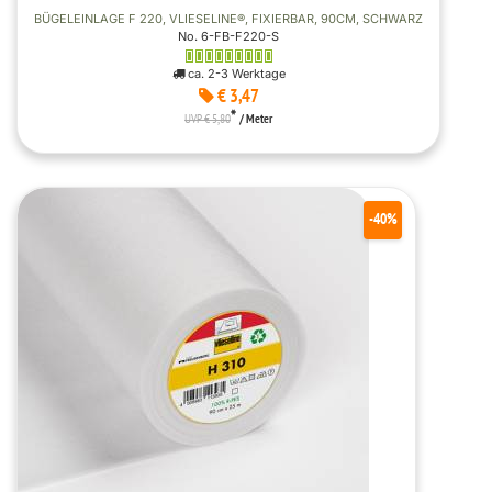
BÜGELEINLAGE F 220, VLIESELINE®, FIXIERBAR, 90CM, SCHWARZ
No. 6-FB-F220-S
ca. 2-3 Werktage
€ 3,47
*
UVP € 5,80
/ Meter
-40%