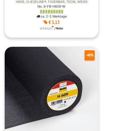
H609, VLIESELINE®, FIXIERBAR, 75CM, WEISS
No. 6-FB-H609-W
ca. 2-3 Werktage
€ 5,13
*
UVP € 8,54
/ Meter
-40%