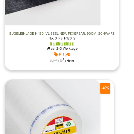
BÜGELEINLAGE H 180, VLIESELINE®, FIXIERBAR, 90CM, SCHWARZ
No. 6-FB-H180-S
ca. 2-3 Werktage
€ 3,90
*
UVP € 6,50
/ Meter
-40%