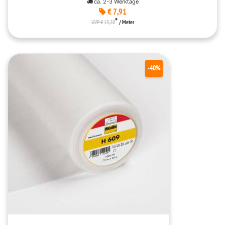
ca. 2-3 Werktage
€ 7,91
*
UVP € 13,20
/ Meter
-40%