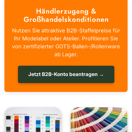
Händlerzugang &
Großhandelskonditionen
Nutzen Sie attraktive B2B-Staffelpreise für
Ihr Modelabel oder Atelier. Profitieren Sie
von zertifizierter GOTS-Ballen-/Rollenware
ab Lager.
Jetzt B2B-Konto beantragen →