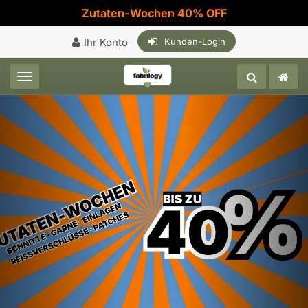
Zutaten-Wochen 40% OFF
Ihr Konto
Kunden-Login
Toggle navigation