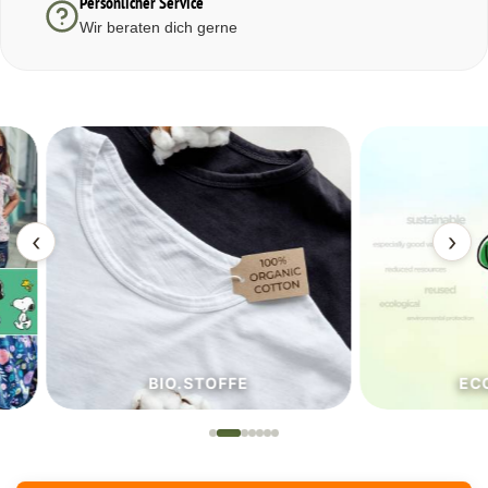
Persönlicher Service
Wir beraten dich gerne
‹
›
BIO.STOFFE
ECO.S