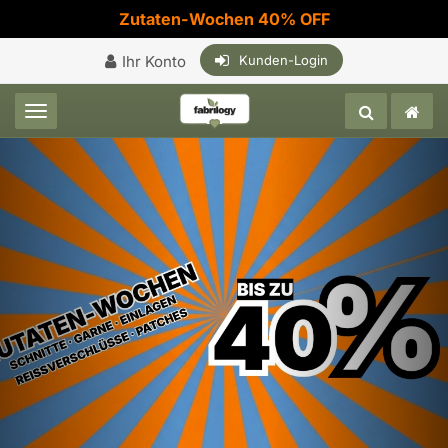
Zutaten-Wochen 40% OFF
Ihr Konto
Kunden-Login
Toggle navigation