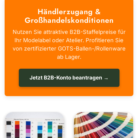
Händlerzugang &
Großhandelskonditionen
Nutzen Sie attraktive B2B-Staffelpreise für
Ihr Modelabel oder Atelier. Profitieren Sie
von zertifizierter GOTS-Ballen-/Rollenware
ab Lager.
Jetzt B2B-Konto beantragen →