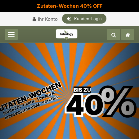
Zutaten-Wochen 40% OFF
Ihr Konto
Kunden-Login
Toggle navigation