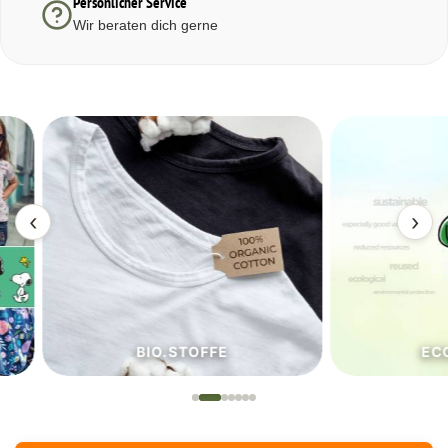
Persönlicher Service
Wir beraten dich gerne
‹
›
BIO.STOFFE
ECO.S