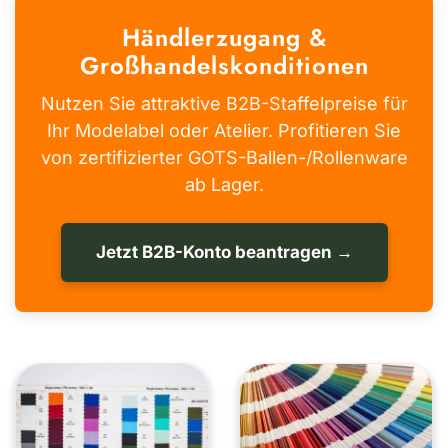
Händlerzugang &
Großhandelskonditionen
Nutzen Sie attraktive B2B-Staffelpreise für
Ihr Modelabel oder Atelier. Profitieren Sie
von zertifizierter GOTS-Ballen-/Rollenware
ab Lager.
Jetzt B2B-Konto beantragen →