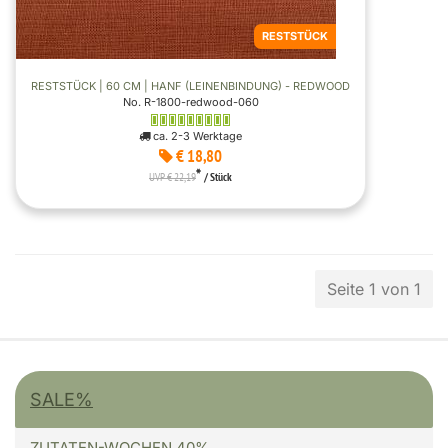
RESTSTÜCK
RESTSTÜCK | 60 CM | HANF (LEINENBINDUNG) - REDWOOD
No. R-1800-redwood-060
ca. 2-3 Werktage
€ 18,80
*
UVP € 22,19
/ Stück
Seite 1 von 1
SALE%
ZUTATEN-WOCHEN 40%