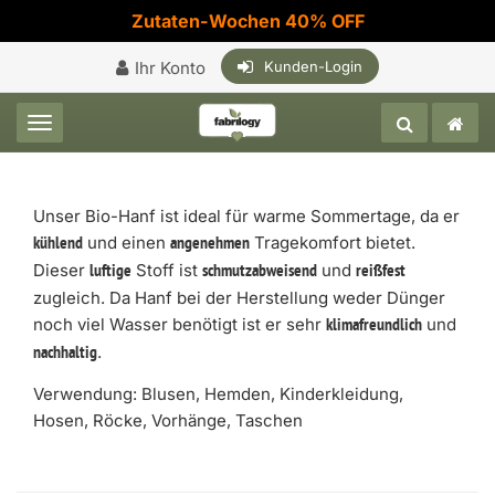
Zutaten-Wochen 40% OFF
Ihr Konto
Kunden-Login
Toggle navigation
Unser Bio-Hanf ist ideal für warme Sommertage, da er
und einen
Tragekomfort bietet.
kühlend
angenehmen
Dieser
Stoff ist
und
luftige
schmutzabweisend
reißfest
zugleich. Da Hanf bei der Herstellung weder Dünger
noch viel Wasser benötigt ist er sehr
und
klimafreundlich
.
nachhaltig
Verwendung: Blusen, Hemden, Kinderkleidung,
Hosen, Röcke, Vorhänge, Taschen