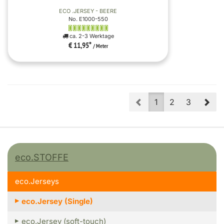
ECO .JERSEY - BEERE
No. E1000-550
ca. 2-3 Werktage
€ 11,95
*
/ Meter
Prev
Nex
1
2
3
eco.STOFFE
eco.Jerseys
eco.Jersey (Single)
eco.Jersey (soft-touch)