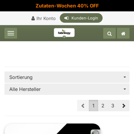
Zutaten-Wochen 40% OFF
Ihr Konto
Kunden-Login
Toggle navigation
Sortierung
Alle Hersteller
Prev
Nex
1
2
3