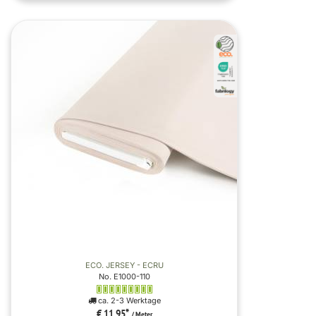
ECO. JERSEY - ECRU
No. E1000-110
ca. 2-3 Werktage
€ 11,95
*
/ Meter