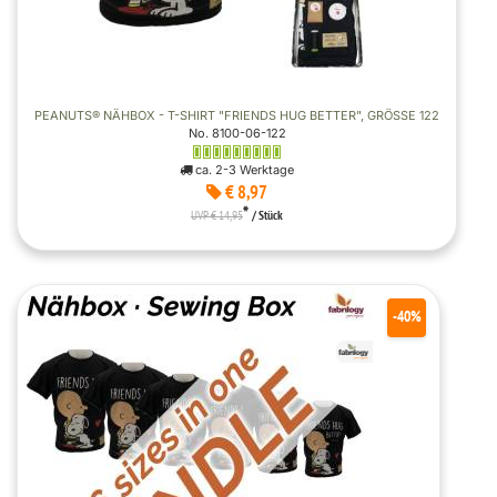
PEANUTS® NÄHBOX - T-SHIRT "FRIENDS HUG BETTER", GRÖSSE 122
No. 8100-06-122
ca. 2-3 Werktage
€ 8,97
*
UVP € 14,95
/ Stück
-40%