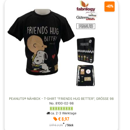
-40%
PEANUTS® NÄHBOX - T-SHIRT "FRIENDS HUG BETTER", GRÖSSE 98
No. 8100-02-98
ca. 2-3 Werktage
€ 8,97
*
UVP € 14,95
/ Stück