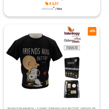
€ 8,97
*
UVP € 14,95
/ Stück
-40%
PEANUTS® NÄHBOX - T-SHIRT "FRIENDS HUG BETTER", GRÖSSE 110