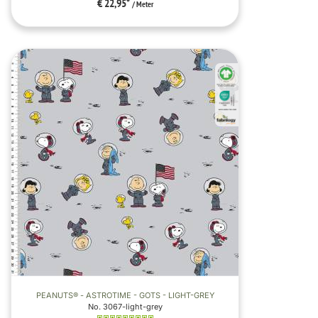
€ 22,95
*
/ Meter
PEANUTS® - ASTROTIME - GOTS - LIGHT-GREY
No. 3067-light-grey