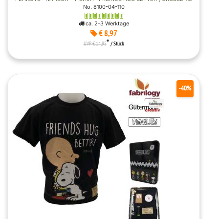
No. 8100-04-110
ca. 2-3 Werktage
€ 8,97
*
UVP € 14,95
/ Stück
-40%