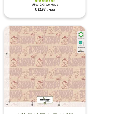
ca. 2-3 Werktage
€ 22,95
*
/ Meter
PEANUTS® - HAPPINESS - GOTS - SANDY