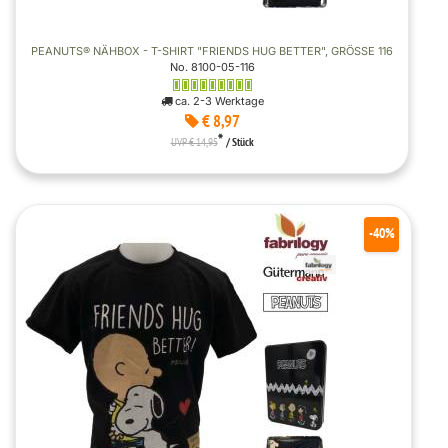
PEANUTS® NÄHBOX - T-SHIRT "FRIENDS HUG BETTER", GRÖSSE 116
No. 8100-05-116
ca. 2-3 Werktage
€ 8,97
*
UVP € 14,95
/ Stück
-40%