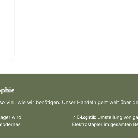
ophie
o viel, wie wir benötigen. Unser Handeln geht weit über de
ager wird
✓
Umstellung von ga
E-Logistik:
 modernes
Elektrostapler im gesamten Be