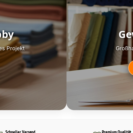
bby
Ge
es Projekt
Großha
Schneller Versand
Premium Qualität