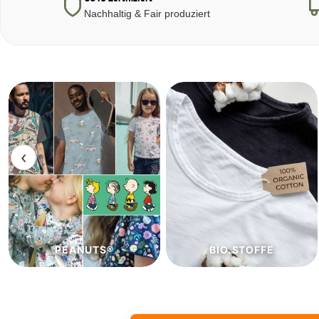
Nachhaltig & Fair produziert
‹
BIO.STOFFE
ECO.STOFFE