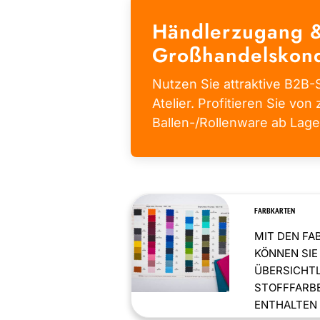
Händlerzugang 
Großhandelskond
Nutzen Sie attraktive B2B-S
Atelier. Profitieren Sie von 
Ballen-/Rollenware ab Lage
FARBKARTEN
MIT DEN FA
KÖNNEN SIE
ÜBERSICHT
STOFFFARBE
ENTHALTEN .