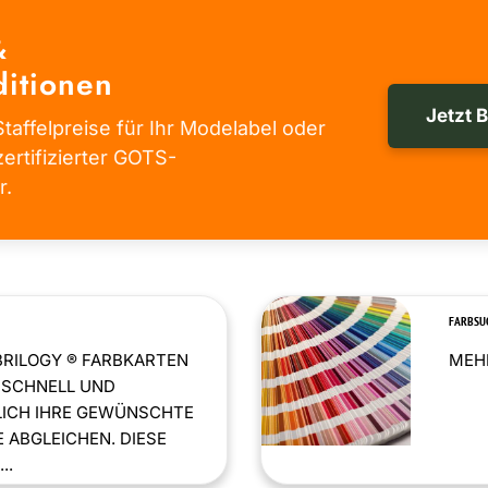
&
itionen
Jetzt 
taffelpreise für Ihr Modelabel oder
zertifizierter GOTS-
r.
FARBSU
BRILOGY ® FARBKARTEN
MEHR
 SCHNELL UND
LICH IHRE GEWÜNSCHTE
 ABGLEICHEN. DIESE
..