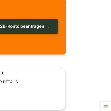
B2B-Konto beantragen →
CHE
 DETAILS ...