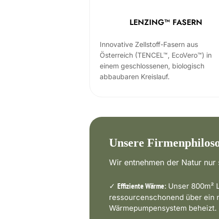
LENZING™ FASERN
Innovative Zellstoff-Fasern aus
Österreich (TENCEL™, EcoVero™) in
einem geschlossenen, biologisch
abbaubaren Kreislauf.
Unsere Firmenphilos
Wir entnehmen der Natur nur s
✓
Unser 800m² L
Effiziente Wärme:
ressourcenschonend über ein
Wärmepumpensystem beheizt.