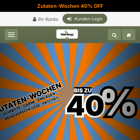
Zutaten-Wochen 40% OFF
Ihr Konto
Kunden-Login
Toggle navigation