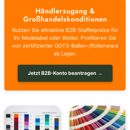
Händlerzugang &
Großhandelskonditionen
Nutzen Sie attraktive B2B-Staffelpreise für
Ihr Modelabel oder Atelier. Profitieren Sie
von zertifizierter GOTS-Ballen-/Rollenware
ab Lager.
Jetzt B2B-Konto beantragen →