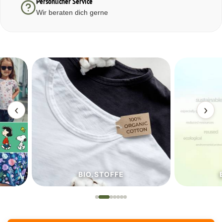
Persönlicher Service
Wir beraten dich gerne
‹
›
BIO.STOFFE
ECO.S