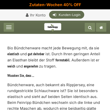
Zutaten-Wochen 40% OFF
Ihr Konto
Kunden-Login
Toggle navigation
Bio Bündchenware macht jede Bewegung mit, da sie
und
ist. Durch Ihren geringen Anteil
elastisch
gut dehnbar
an Elasthan bleibt der Stoff
. Außerdem ist er
formstabil
und
zu tragen.
weich
angenehm
Wussten Sie, dass ...
Bündchenware, auch bekannt als Rippjersey, eine
rundgestrickte Schlauchware ist? Sie ist besonders
elastisch und sieht auf beiden Seiten identisch aus.
Beim Feinripp Bündchen wechseln sich die linke und
rechte Maschen ab, wodurch eine beidseitig glatte