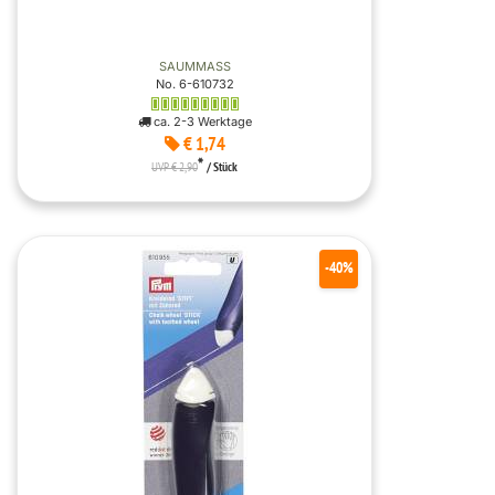
SAUMMASS
No. 6-610732
ca. 2-3 Werktage
€ 1,74
*
UVP € 2,90
/ Stück
-40%