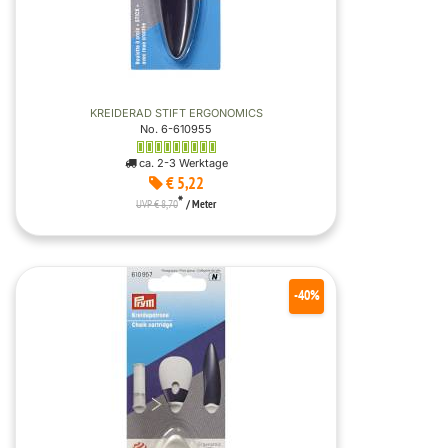
KREIDERAD STIFT ERGONOMICS
No. 6-610955
ca. 2-3 Werktage
€ 5,22
*
UVP € 8,70
/ Meter
-40%