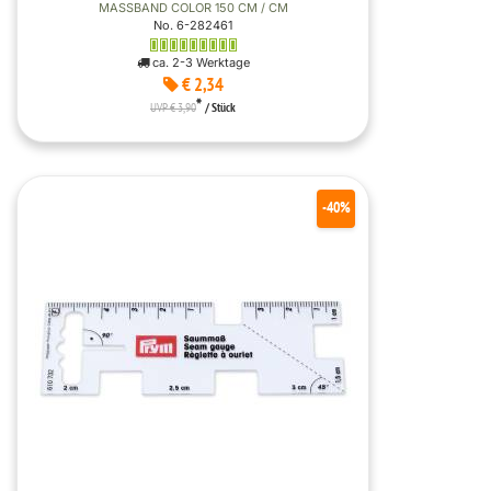
MASSBAND COLOR 150 CM / CM
No. 6-282461
ca. 2-3 Werktage
€ 2,34
*
UVP € 3,90
/ Stück
-40%