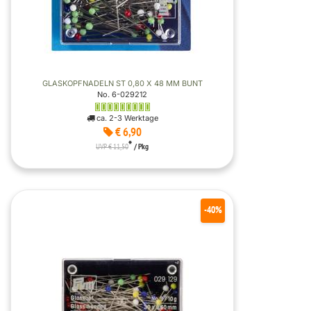
GLASKOPFNADELN ST 0,80 X 48 MM BUNT
No. 6-029212
ca. 2-3 Werktage
€ 6,90
*
UVP € 11,50
/ Pkg
-40%