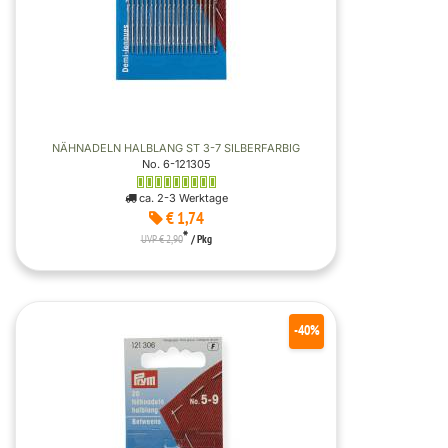
NÄHNADELN HALBLANG ST 3-7 SILBERFARBIG
No. 6-121305
ca. 2-3 Werktage
€ 1,74
*
UVP € 2,90
/ Pkg
-40%