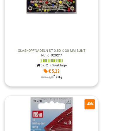
GLASKOPFNADELN ST 0,60 X 30 MM BUNT
No. 6-029217
ca. 2-3 Werktage
€ 5,22
*
UVP € 8,70
/ Pkg
-40%