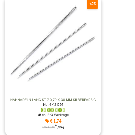
-40%
NÄHNADELN LANG ST 7 0,70 X 38 MM SILBERFARBIG
No. 6-121291
ca. 2-3 Werktage
€ 1,74
*
UVP € 2,90
/ Pkg