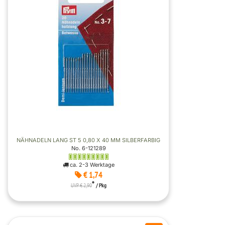
NÄHNADELN LANG ST 5 0,80 X 40 MM SILBERFARBIG
No. 6-121289
ca. 2-3 Werktage
€ 1,74
*
UVP € 2,90
/ Pkg