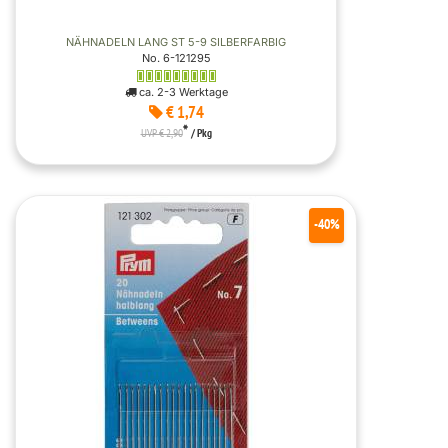
NÄHNADELN LANG ST 5-9 SILBERFARBIG
No. 6-121295
ca. 2-3 Werktage
€ 1,74
*
UVP € 2,90
/ Pkg
-40%