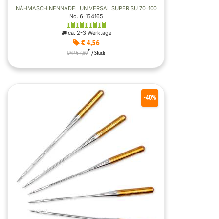
NÄHMASCHINENNADEL UNIVERSAL SUPER SU 70-100
No. 6-154165
ca. 2-3 Werktage
€ 4,56
*
UVP € 7,60
/ Stück
-40%