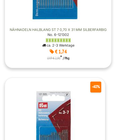
NÄHNADELN HALBLANG ST 7 0,70 X 31 MM SILBERFARBIG
No. 6-121302
ca. 2-3 Werktage
€ 1,74
*
UVP € 2,90
/ Pkg
-40%