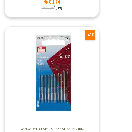
€ 1,74
*
UVP € 2,90
/ Pkg
-40%
NÄHNADELN LANG ST 3-7 SILBERFARBIG