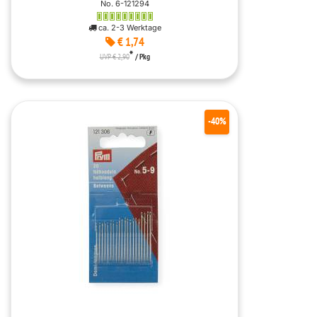
No. 6-121294
ca. 2-3 Werktage
€ 1,74
*
UVP € 2,90
/ Pkg
-40%