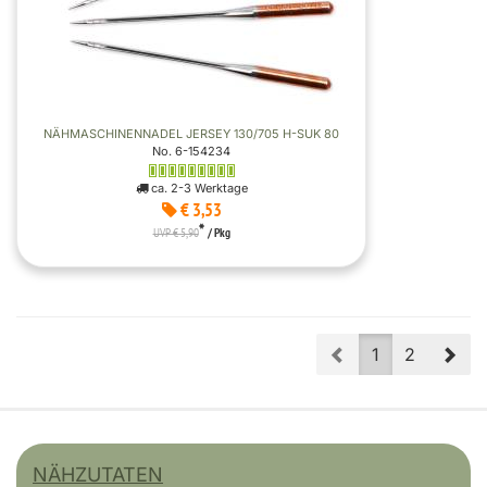
NÄHMASCHINENNADEL JERSEY 130/705 H-SUK 80
No. 6-154234
ca. 2-3 Werktage
€ 3,53
*
UVP € 5,90
/ Pkg
Prev
Nex
1
2
NÄHZUTATEN