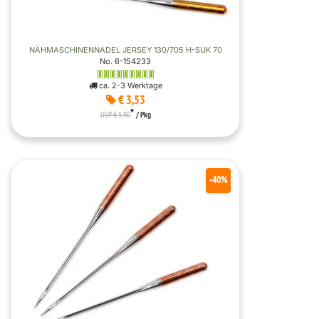
NÄHMASCHINENNADEL JERSEY 130/705 H-SUK 70
No. 6-154233
ca. 2-3 Werktage
€ 3,53
*
UVP € 5,90
/ Pkg
-40%