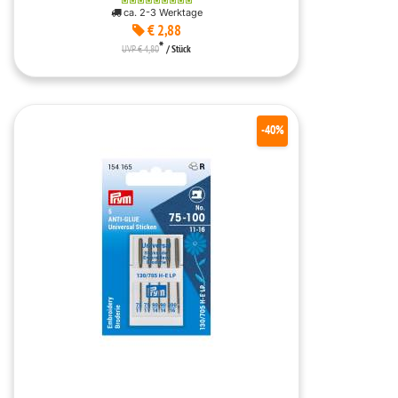
ca. 2-3 Werktage
€ 2,88
*
UVP € 4,80
/ Stück
-40%