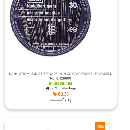
NÄH-, STICK- UND STOPFNADELN IN COMPACT-DOSE, 30 NADELN
No. 6-128600
ca. 2-3 Werktage
€ 2,58
*
UVP € 4,30
/ Pkg
-40%