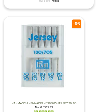
*
UVP € 4,80
/ Stück
-40%
NÄHMASCHINENNADELN 130/705 JERSEY 70-90
No. 6-152233