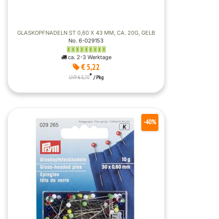
GLASKOPFNADELN ST 0,60 X 43 MM, CA. 20G, GELB
No. 6-029153
ca. 2-3 Werktage
€ 5,22
*
UVP € 8,70
/ Pkg
-40%