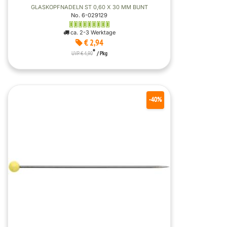
GLASKOPFNADELN ST 0,60 X 30 MM BUNT
No. 6-029129
ca. 2-3 Werktage
€ 2,94
*
UVP € 4,90
/ Pkg
-40%