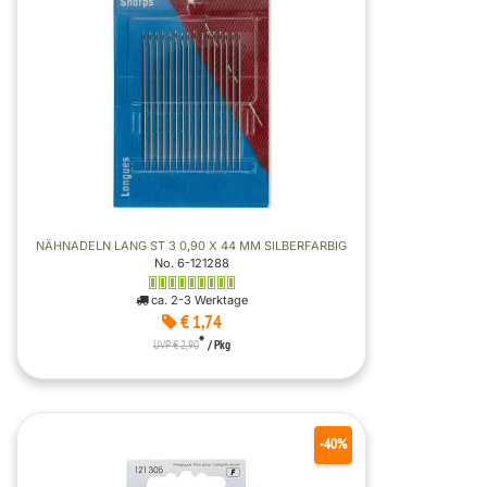
NÄHNADELN LANG ST 3 0,90 X 44 MM SILBERFARBIG
No. 6-121288
ca. 2-3 Werktage
€ 1,74
*
UVP € 2,90
/ Pkg
-40%