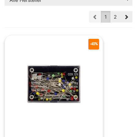
Alle Hersteller
Prev
Nex
1
2
-40%