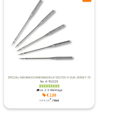
SPEZIAL-NÄHMASCHINENNADELN 130/705 H-SUK JERSEY 70
No. 6-152225
ca. 2-3 Werktage
€ 2,88
*
UVP € 4,80
/ Stück