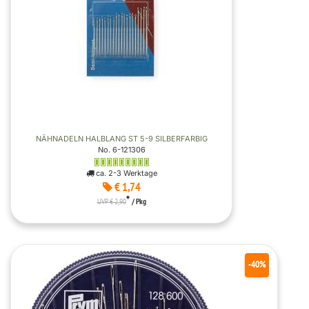
NÄHNADELN HALBLANG ST 5-9 SILBERFARBIG
No. 6-121306
ca. 2-3 Werktage
€ 1,74
*
UVP € 2,90
/ Pkg
-40%