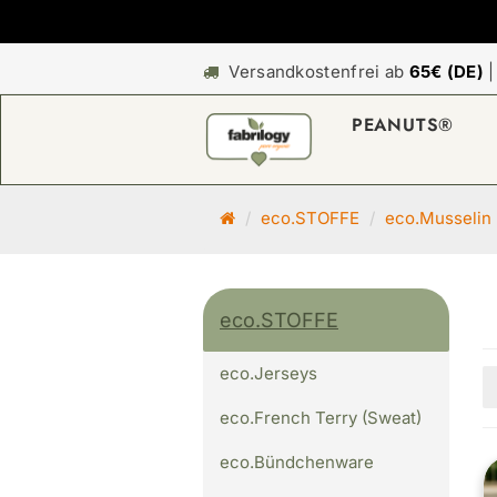
Versandkostenfrei ab
65€ (DE)
PEANUTS®
S
eco.STOFFE
eco.Musselin
t
a
r
eco.STOFFE
t
s
eco.Jerseys
e
i
eco.French Terry (Sweat)
t
e
eco.Bündchenware