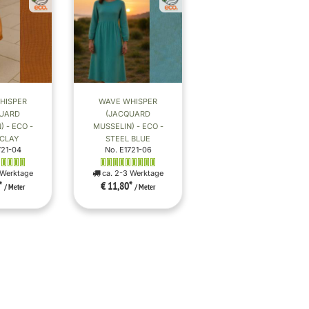
HISPER
WAVE WHISPER
QUARD
(JACQUARD
 - ECO -
MUSSELIN) - ECO -
CLAY
STEEL BLUE
721-04
No. E1721-06
 Werktage
ca. 2-3 Werktage
*
€ 11,80
*
/ Meter
/ Meter