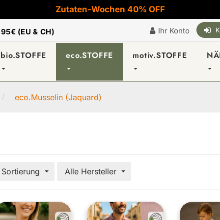
Zutaten-Wochen 40% OFF
Ihr Konto
K
|
95€ (EU & CH)
bio.STOFFE
eco.STOFFE
motiv.STOFFE
NÄ
eco.Musselin (Jaquard)
Sortierung
Alle Hersteller