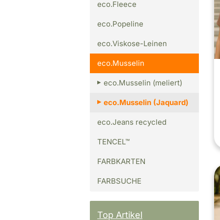
eco.Fleece
eco.Popeline
eco.Viskose-Leinen
eco.Musselin
eco.Musselin (meliert)
eco.Musselin (Jaquard)
eco.Jeans recycled
TENCEL™
FARBKARTEN
FARBSUCHE
Top Artikel