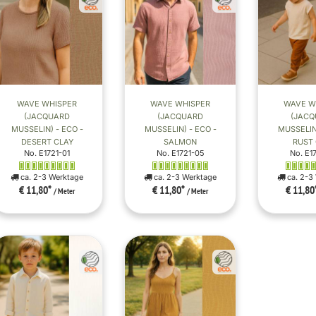
WAVE WHISPER
WAVE WHISPER
WAVE W
(JACQUARD
(JACQUARD
(JAC
MUSSELIN) - ECO -
MUSSELIN) - ECO -
MUSSELIN)
DESERT CLAY
SALMON
RUST 
No. E1721-01
No. E1721-05
No. E1
ca. 2-3 Werktage
ca. 2-3 Werktage
ca. 2-3
€ 11,80
*
€ 11,80
*
€ 11,80
/ Meter
/ Meter