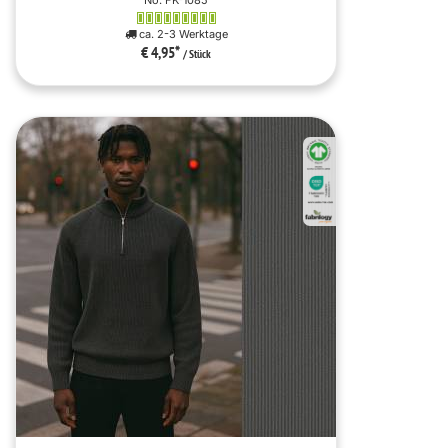
No. FK-1085
ca. 2-3 Werktage
€ 4,95
*
/ Stück