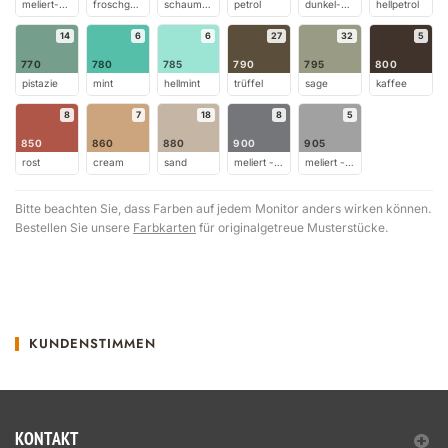
meliert-olivgrün
froschgrün
schaumgrün
petrol
dunkel-petrol
hellpetrol
14
6
6
27
32
5
770
780
785
790
795
800
pistazie
mint
hellmint
trüffel
sage
kaffee
8
7
18
8
5
850
860
880
900
905
rost
cream
sand
meliert - grau
meliert - hellgrau
Bitte beachten Sie, dass Farben auf jedem Monitor anders wirken können.
Bestellen Sie unsere
Farbkarten
für originalgetreue Musterstücke.
KUNDENSTIMMEN
KONTAKT