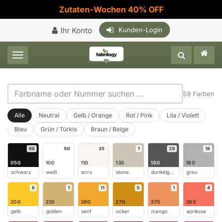
Zutaten-Wochen 40% OFF
Ihr Konto
Kunden-Login
Toggle navigation
59 Farben
Alle
Neutral
Gelb / Orange
Rot / Pink
Lila / Violett
Blau
Grün / Türkis
Braun / Beige
98
50
35
1
29
18
050
100
110
135
160
180
schwarz
weiß
ecru
stone
dunkelgrau
grau
8
1
11
5
1
4
200
235
260
270
375
395
gelb
golden
senf
ocker
mango
aprikose