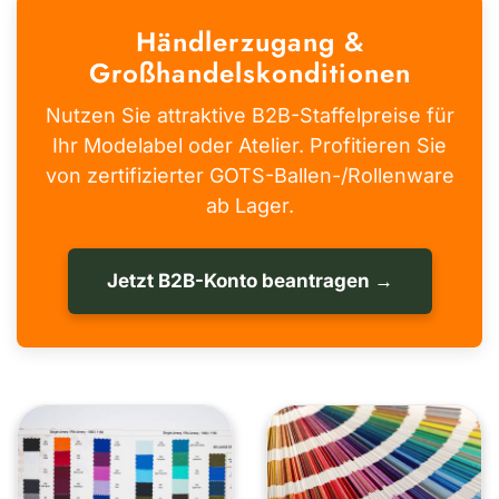
Händlerzugang &
Großhandelskonditionen
Nutzen Sie attraktive B2B-Staffelpreise für
Ihr Modelabel oder Atelier. Profitieren Sie
von zertifizierter GOTS-Ballen-/Rollenware
ab Lager.
Jetzt B2B-Konto beantragen →