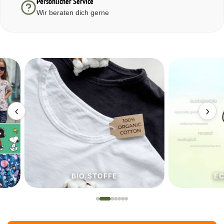
Persönlicher Service
Wir beraten dich gerne
‹
›
BIO.STOFFE
ECO.S