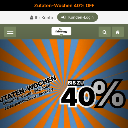
Zutaten-Wochen 40% OFF
Ihr Konto
Kunden-Login
Toggle navigation