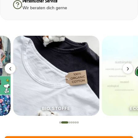
Persönlicher Service
Wir beraten dich gerne
‹
›
BIO.STOFFE
ECO.S