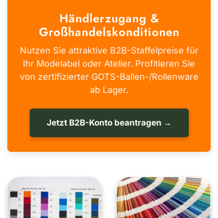
Händlerzugang &
Großhandelskonditionen
Nutzen Sie attraktive B2B-Staffelpreise für
Ihr Modelabel oder Atelier. Profitieren Sie
von zertifizierter GOTS-Ballen-/Rollenware
ab Lager.
Jetzt B2B-Konto beantragen →