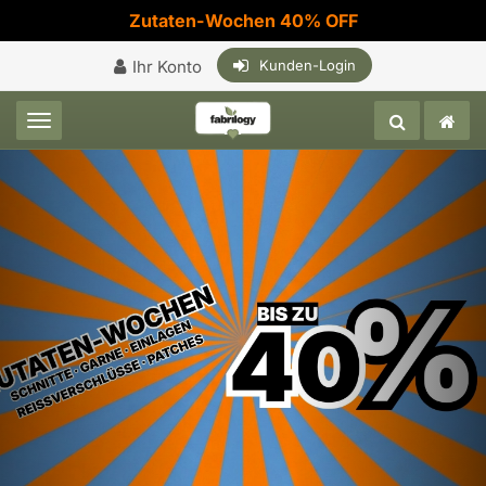
Zutaten-Wochen 40% OFF
Ihr Konto
Kunden-Login
Toggle navigation