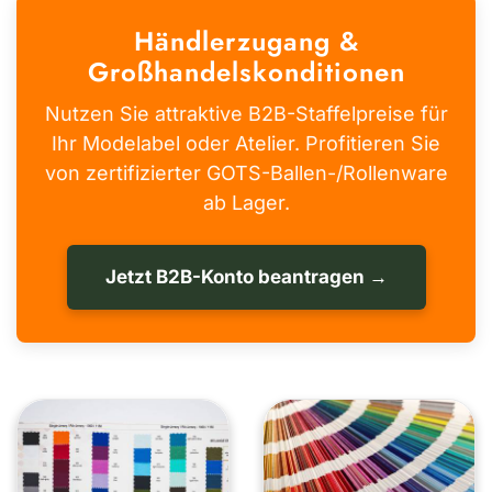
Händlerzugang &
Großhandelskonditionen
Nutzen Sie attraktive B2B-Staffelpreise für
Ihr Modelabel oder Atelier. Profitieren Sie
von zertifizierter GOTS-Ballen-/Rollenware
ab Lager.
Jetzt B2B-Konto beantragen →