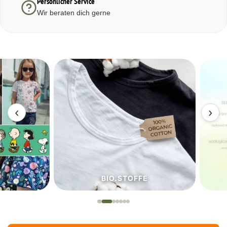
Persönlicher Service
Wir beraten dich gerne
‹
›
BIO.STOFFE
ECO.S