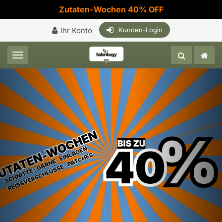
Zutaten-Wochen 40% OFF
Ihr Konto
Kunden-Login
Toggle navigation