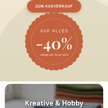
ZUM AUSVERKAUF
AUF ALLES
-40%
solange der Vorrat reicht
Kreative & Hobby