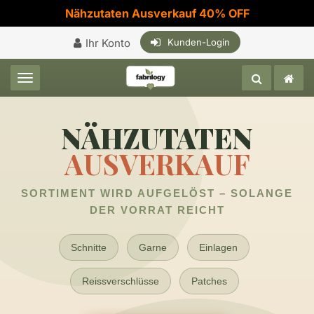
Nähzutaten Ausverkauf 40% OFF
Ihr Konto
Kunden-Login
Toggle navigation
NÄHZUTATEN
AUSVERKAUF
SORTIMENT WIRD AUFGELÖST – SOLANGE
DER VORRAT REICHT
Schnitte
Garne
Einlagen
Reissverschlüsse
Patches