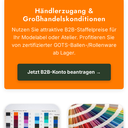
Händlerzugang &
Großhandelskonditionen
Nutzen Sie attraktive B2B-Staffelpreise für
Ihr Modelabel oder Atelier. Profitieren Sie
von zertifizierter GOTS-Ballen-/Rollenware
ab Lager.
Jetzt B2B-Konto beantragen →