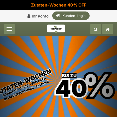
Zutaten-Wochen 40% OFF
Ihr Konto
Kunden-Login
Toggle navigation