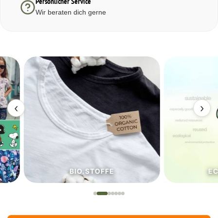
Persönlicher Service
Wir beraten dich gerne
‹
›
BIO.STOFFE
ECO.S