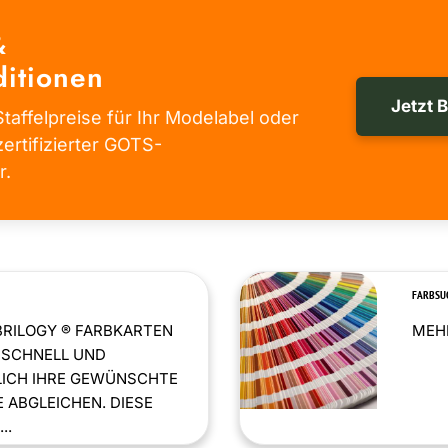
&
itionen
Jetzt 
taffelpreise für Ihr Modelabel oder
zertifizierter GOTS-
r.
FARBSU
BRILOGY ® FARBKARTEN
MEHR
 SCHNELL UND
LICH IHRE GEWÜNSCHTE
 ABGLEICHEN. DIESE
..