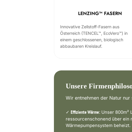
LENZING™ FASERN
Innovative Zellstoff-Fasern aus
Österreich (TENCEL™, EcoVero™) in
einem geschlossenen, biologisch
abbaubaren Kreislauf.
Unsere Firmenphilos
Wir entnehmen der Natur nur s
✓
Unser 800m² L
Effiziente Wärme:
ressourcenschonend über ein
Wärmepumpensystem beheizt.