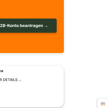
B2B-Konto beantragen →
CHE
 DETAILS ...