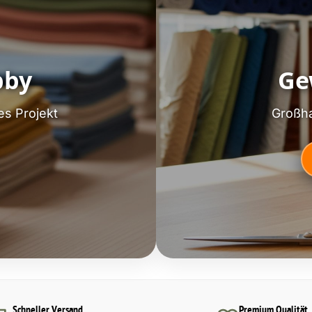
bby
Ge
es Projekt
Großha
Schneller Versand
Premium Qualität