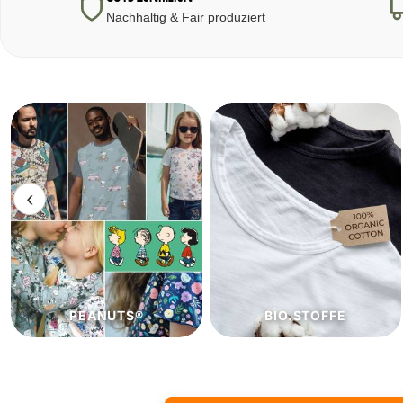
Nachhaltig & Fair produziert
‹
BIO.STOFFE
ECO.STOFFE