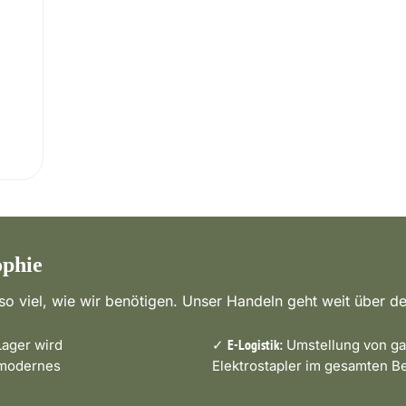
ophie
o viel, wie wir benötigen. Unser Handeln geht weit über de
ager wird
✓
Umstellung von ga
E-Logistik:
 modernes
Elektrostapler im gesamten Be