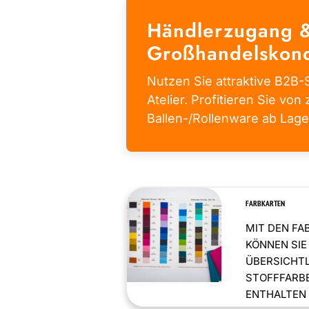
Händlerzugang 
Großhandelskond
Nutzen Sie attraktive B2B-S
Atelier. Profitieren Sie von 
Ballen-/Rollenware ab Lage
FARBKARTEN
MIT DEN FA
KÖNNEN SIE
ÜBERSICHT
STOFFFARBE
ENTHALTEN .