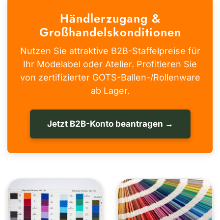
Händlerzugang &
Großhandelskonditionen
Nutzen Sie attraktive B2B-Staffelpreise für
Ihr Modelabel oder Atelier. Profitieren Sie
von zertifizierter GOTS-Ballen-/Rollenware
ab Lager.
Jetzt B2B-Konto beantragen →