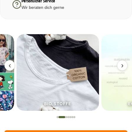
Persönlicher Service
Wir beraten dich gerne
‹
›
BIO.STOFFE
ECO.S