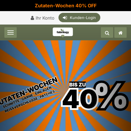
Zutaten-Wochen 40% OFF
Ihr Konto
Kunden-Login
Toggle navigation