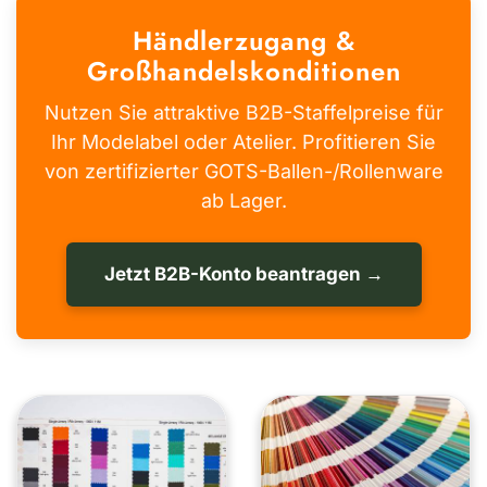
Händlerzugang &
Großhandelskonditionen
Nutzen Sie attraktive B2B-Staffelpreise für
Ihr Modelabel oder Atelier. Profitieren Sie
von zertifizierter GOTS-Ballen-/Rollenware
ab Lager.
Jetzt B2B-Konto beantragen →