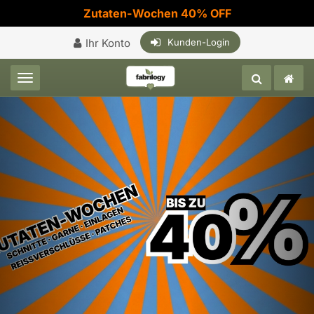
Zutaten-Wochen 40% OFF
Ihr Konto
Kunden-Login
Toggle navigation