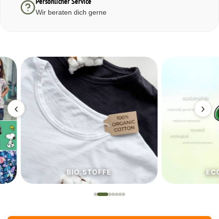
Persönlicher Service
Wir beraten dich gerne
‹
›
BIO.STOFFE
ECO.S