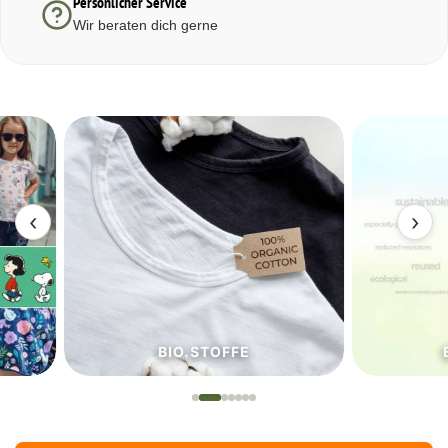
Persönlicher Service
Wir beraten dich gerne
‹
›
BIO.STOFFE
ECO.S