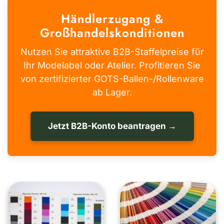
Händlerzugang &
Großhandelskonditionen
Nutzen Sie attraktive B2B-Staffelpreise für
Ihr Modelabel oder Atelier. Profitieren Sie
von zertifizierter GOTS-Ballen-/Rollenware
ab Lager.
Jetzt B2B-Konto beantragen →