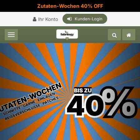
Zutaten-Wochen 40% OFF
Ihr Konto
Kunden-Login
Toggle navigation