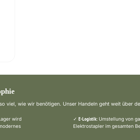
ophie
o viel, wie wir benötigen. Unser Handeln geht weit über de
ager wird
✓
Umstellung von ga
E-Logistik:
 modernes
Elektrostapler im gesamten Be