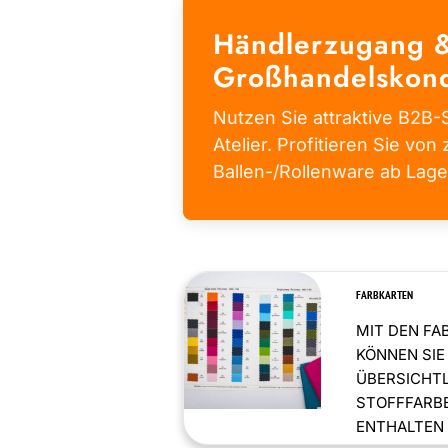
Händlerzugang 
Großhandelskond
Nutzen Sie attraktive B2B-S
Atelier. Profitieren Sie von 
Ballen-/Rollenware ab Lage
FARBKARTEN
MIT DEN FA
KÖNNEN SIE
ÜBERSICHT
STOFFFARBE
ENTHALTEN .