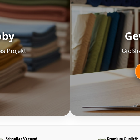
bby
Ge
es Projekt
Großha
Schneller Versand
Premium Qualität