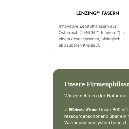
LENZING™ FASERN
Innovative Zellstoff-Fasern aus
Österreich (TENCEL™, EcoVero™) in
einem geschlossenen, biologisch
abbaubaren Kreislauf.
Unsere Firmenphilos
Wir entnehmen der Natur nur s
✓
Unser 800m² L
Effiziente Wärme:
ressourcenschonend über ein
Wärmepumpensystem beheizt.