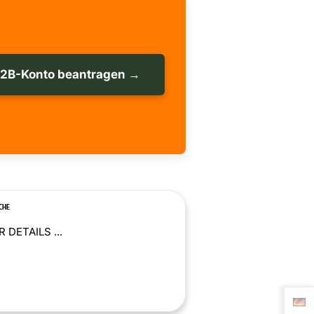
B2B-Konto beantragen →
CHE
 DETAILS ...