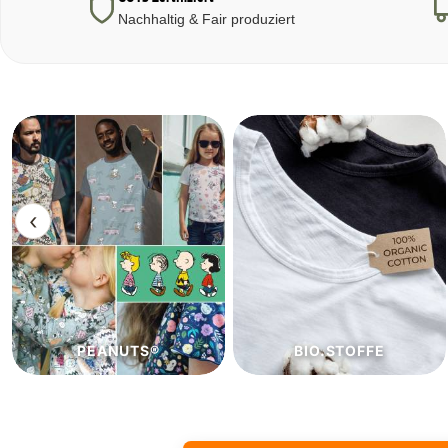
Nachhaltig & Fair produziert
‹
BIO.STOFFE
ECO.STOFFE