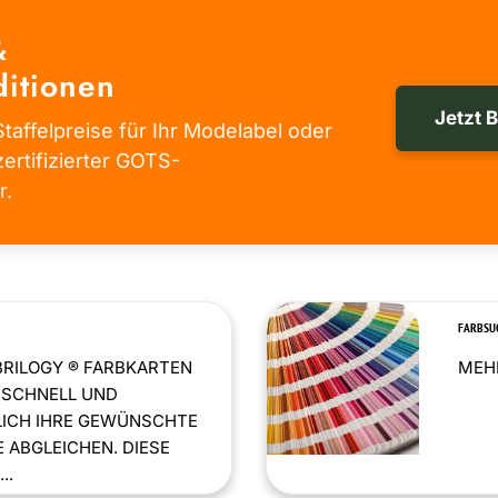
&
itionen
Jetzt 
taffelpreise für Ihr Modelabel oder
zertifizierter GOTS-
r.
FARBSU
BRILOGY ® FARBKARTEN
MEHR
 SCHNELL UND
LICH IHRE GEWÜNSCHTE
 ABGLEICHEN. DIESE
..