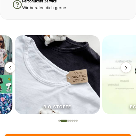
Persönlicher Service
Wir beraten dich gerne
‹
›
BIO.STOFFE
ECO.S