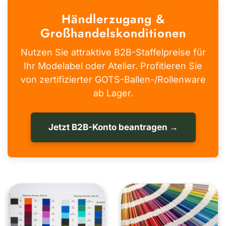
Händlerzugang &
Großhandelskonditionen
Nutzen Sie attraktive B2B-Staffelpreise für
Ihr Modelabel oder Atelier. Profitieren Sie
von zertifizierter GOTS-Ballen-/Rollenware
ab Lager.
Jetzt B2B-Konto beantragen →