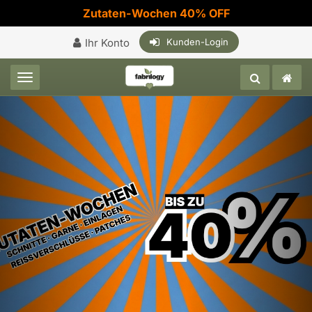
Zutaten-Wochen 40% OFF
Ihr Konto
Kunden-Login
Toggle navigation