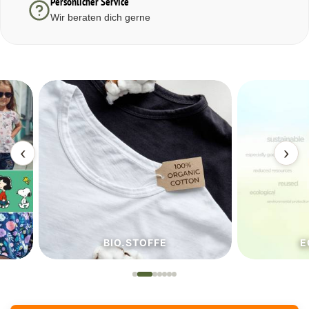
Persönlicher Service
Wir beraten dich gerne
‹
›
BIO.STOFFE
ECO.S