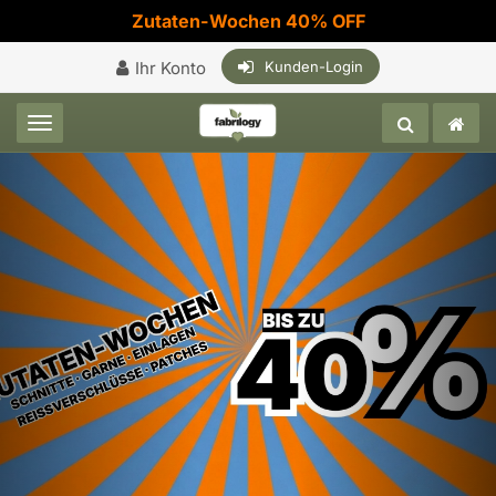
Zutaten-Wochen 40% OFF
Ihr Konto
Kunden-Login
Toggle navigation