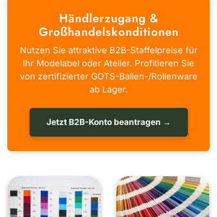
Händlerzugang &
Großhandelskonditionen
Nutzen Sie attraktive B2B-Staffelpreise für
Ihr Modelabel oder Atelier. Profitieren Sie
von zertifizierter GOTS-Ballen-/Rollenware
ab Lager.
Jetzt B2B-Konto beantragen →