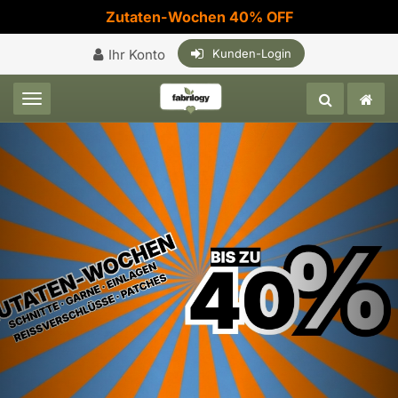
Zutaten-Wochen 40% OFF
Ihr Konto
Kunden-Login
Toggle navigation