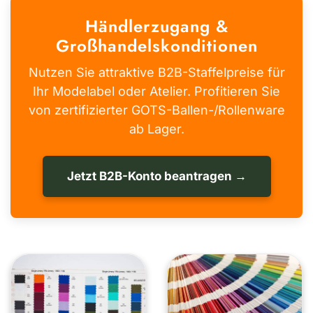
Händlerzugang &
Großhandelskonditionen
Nutzen Sie attraktive B2B-Staffelpreise für
Ihr Modelabel oder Atelier. Profitieren Sie
von zertifizierter GOTS-Ballen-/Rollenware
ab Lager.
Jetzt B2B-Konto beantragen →