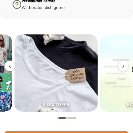
Persönlicher Service
Wir beraten dich gerne
‹
›
BIO.STOFFE
ECO.S