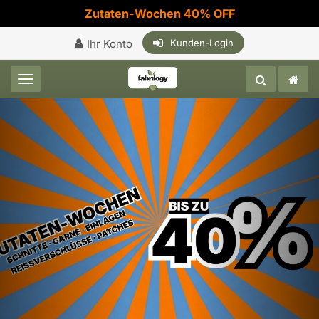
Zutaten-Wochen 40% OFF
Ihr Konto
Kunden-Login
Toggle navigation