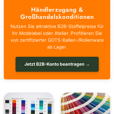
Händlerzugang &
Großhandelskonditionen
Nutzen Sie attraktive B2B-Staffelpreise für
Ihr Modelabel oder Atelier. Profitieren Sie
von zertifizierter GOTS-Ballen-/Rollenware
ab Lager.
Jetzt B2B-Konto beantragen →