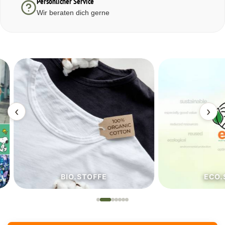
Persönlicher Service
Wir beraten dich gerne
‹
›
BIO.STOFFE
ECO.S