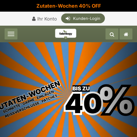
Zutaten-Wochen 40% OFF
Ihr Konto
Kunden-Login
Toggle navigation