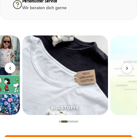
Persönlicher Service
Wir beraten dich gerne
‹
›
BIO.STOFFE
ECO.S