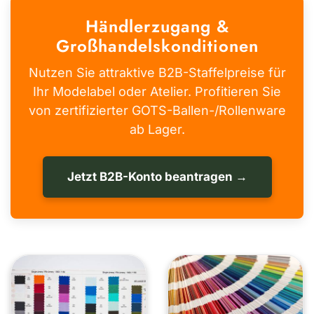
Händlerzugang &
Großhandelskonditionen
Nutzen Sie attraktive B2B-Staffelpreise für
Ihr Modelabel oder Atelier. Profitieren Sie
von zertifizierter GOTS-Ballen-/Rollenware
ab Lager.
Jetzt B2B-Konto beantragen →