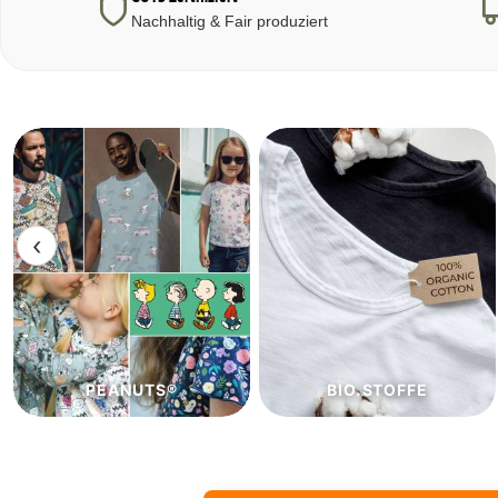
Nachhaltig & Fair produziert
‹
BIO.STOFFE
ECO.STOFFE