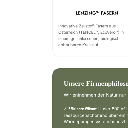
LENZING™ FASERN
Innovative Zellstoff-Fasern aus
Österreich (TENCEL™, EcoVero™) in
einem geschlossenen, biologisch
abbaubaren Kreislauf.
Unsere Firmenphilos
Wir entnehmen der Natur nur s
✓
Unser 800m² L
Effiziente Wärme:
ressourcenschonend über ein
Wärmepumpensystem beheizt.