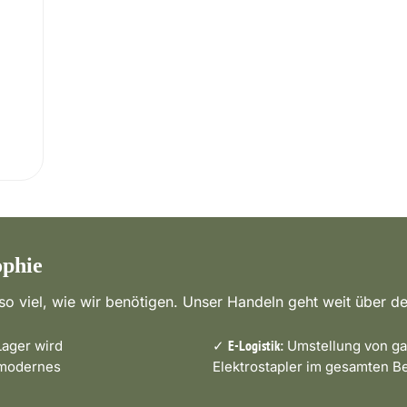
ophie
o viel, wie wir benötigen. Unser Handeln geht weit über de
ager wird
✓
Umstellung von ga
E-Logistik:
 modernes
Elektrostapler im gesamten Be