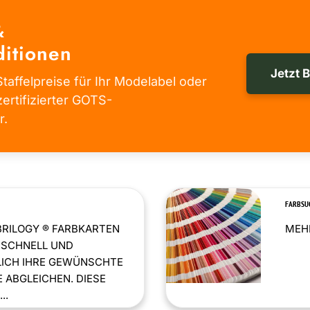
&
itionen
Jetzt 
taffelpreise für Ihr Modelabel oder
zertifizierter GOTS-
r.
FARBSU
BRILOGY ® FARBKARTEN
MEHR
 SCHNELL UND
LICH IHRE GEWÜNSCHTE
 ABGLEICHEN. DIESE
..