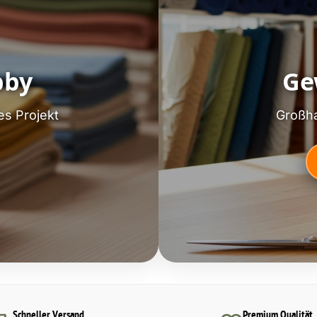
bby
Ge
es Projekt
Großha
Schneller Versand
Premium Qualität