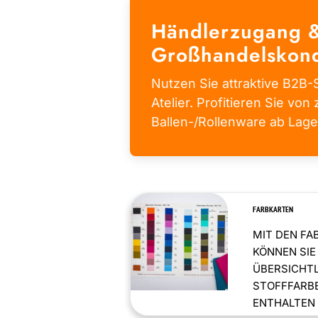
Händlerzugang 
Großhandelskond
Nutzen Sie attraktive B2B-S
Atelier. Profitieren Sie von 
Ballen-/Rollenware ab Lage
FARBKARTEN
MIT DEN FA
KÖNNEN SIE
ÜBERSICHT
STOFFFARBE
ENTHALTEN .