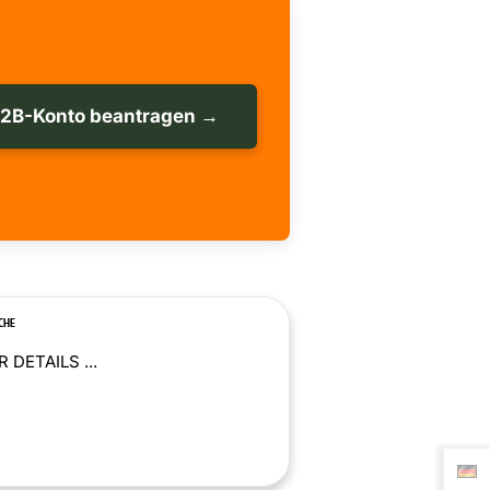
B2B-Konto beantragen →
CHE
 DETAILS ...