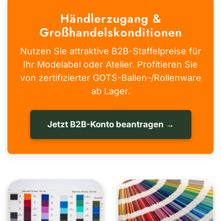
Händlerzugang &
Großhandelskonditionen
Nutzen Sie attraktive B2B-Staffelpreise für
Ihr Modelabel oder Atelier. Profitieren Sie
von zertifizierter GOTS-Ballen-/Rollenware
ab Lager.
Jetzt B2B-Konto beantragen →