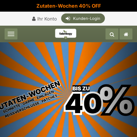
Zutaten-Wochen 40% OFF
Ihr Konto
Kunden-Login
Toggle navigation