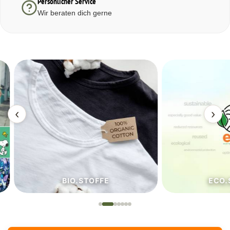
Persönlicher Service
Wir beraten dich gerne
‹
›
BIO.STOFFE
ECO.S