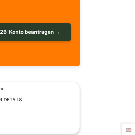
B2B-Konto beantragen →
CHE
 DETAILS ...