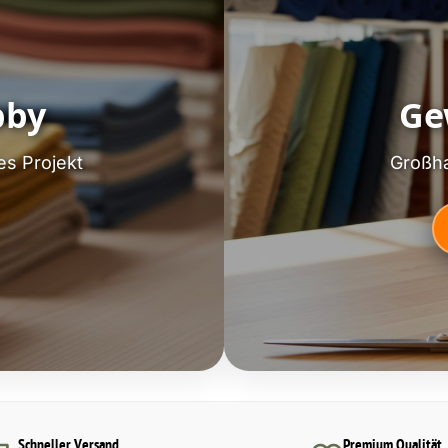
bby
Ge
es Projekt
Großha
Schneller Versand
Premium Qualität