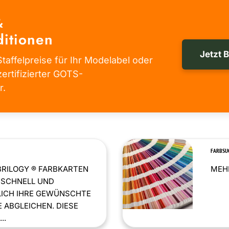
&
itionen
Jetzt 
taffelpreise für Ihr Modelabel oder
zertifizierter GOTS-
r.
FARBSU
BRILOGY ® FARBKARTEN
MEHR
 SCHNELL UND
LICH IHRE GEWÜNSCHTE
 ABGLEICHEN. DIESE
..