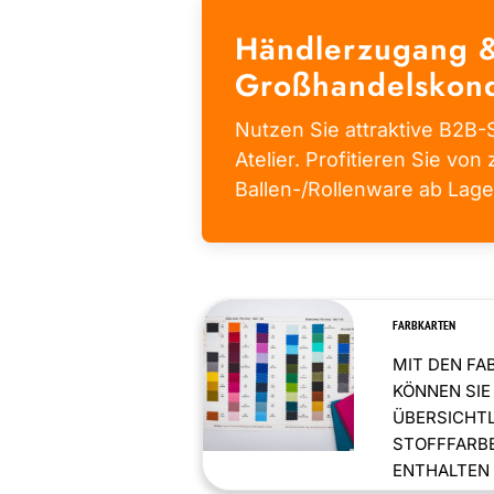
Händlerzugang 
Großhandelskond
Nutzen Sie attraktive B2B-S
Atelier. Profitieren Sie von 
Ballen-/Rollenware ab Lage
FARBKARTEN
MIT DEN FA
KÖNNEN SIE
ÜBERSICHT
STOFFFARBE
ENTHALTEN .