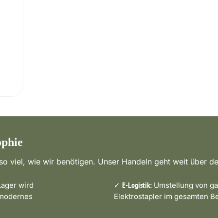
ophie
o viel, wie wir benötigen. Unser Handeln geht weit über de
ager wird
✓
Umstellung von ga
E-Logistik:
 modernes
Elektrostapler im gesamten Be