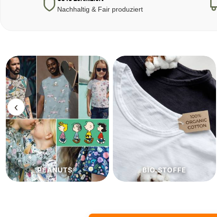
Nachhaltig & Fair produziert
‹
BIO.STOFFE
ECO.STOFFE