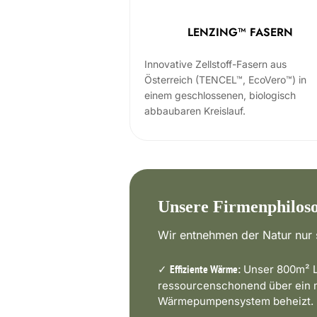
LENZING™ FASERN
Innovative Zellstoff-Fasern aus
Österreich (TENCEL™, EcoVero™) in
einem geschlossenen, biologisch
abbaubaren Kreislauf.
Unsere Firmenphilos
Wir entnehmen der Natur nur s
✓
Unser 800m² L
Effiziente Wärme:
ressourcenschonend über ein
Wärmepumpensystem beheizt.