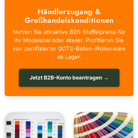
Händlerzugang &
Großhandelskonditionen
Nutzen Sie attraktive B2B-Staffelpreise für
Ihr Modelabel oder Atelier. Profitieren Sie
von zertifizierter GOTS-Ballen-/Rollenware
ab Lager.
Jetzt B2B-Konto beantragen →