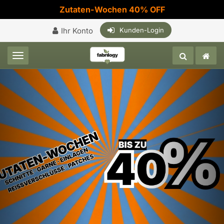
Zutaten-Wochen 40% OFF
Ihr Konto
Kunden-Login
Toggle navigation