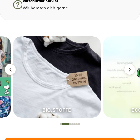
Persönlicher Service
Wir beraten dich gerne
‹
›
BIO.STOFFE
ECO.S