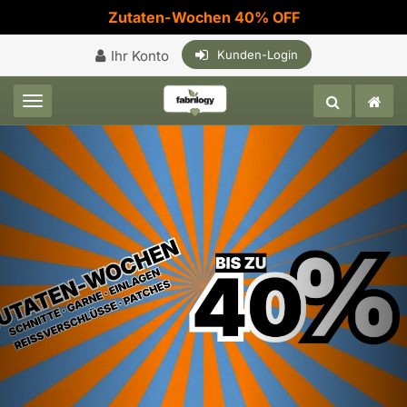
Zutaten-Wochen 40% OFF
Ihr Konto
Kunden-Login
Toggle navigation