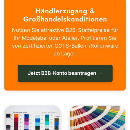
Händlerzugang &
Großhandelskonditionen
Nutzen Sie attraktive B2B-Staffelpreise für
Ihr Modelabel oder Atelier. Profitieren Sie
von zertifizierter GOTS-Ballen-/Rollenware
ab Lager.
Jetzt B2B-Konto beantragen →