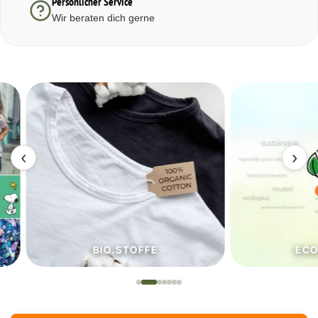
Persönlicher Service
Wir beraten dich gerne
‹
›
BIO.STOFFE
ECO.S