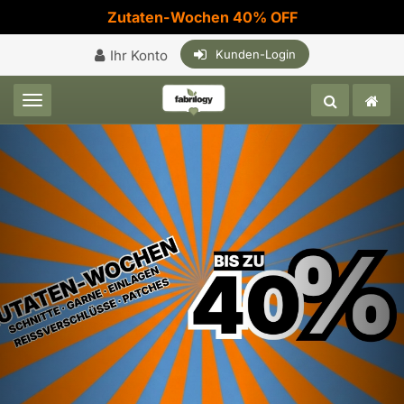
Zutaten-Wochen 40% OFF
Ihr Konto
Kunden-Login
Toggle navigation