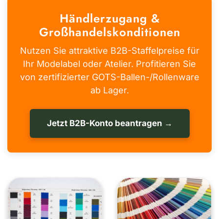
Händlerzugang &
Großhandelskonditionen
Nutzen Sie attraktive B2B-Staffelpreise für
Ihr Modelabel oder Atelier. Profitieren Sie
von zertifizierter GOTS-Ballen-/Rollenware
ab Lager.
Jetzt B2B-Konto beantragen →