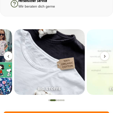
Persönlicher Service
Wir beraten dich gerne
‹
›
BIO.STOFFE
ECO.S