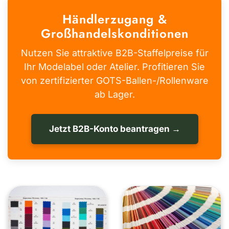
Händlerzugang &
Großhandelskonditionen
Nutzen Sie attraktive B2B-Staffelpreise für
Ihr Modelabel oder Atelier. Profitieren Sie
von zertifizierter GOTS-Ballen-/Rollenware
ab Lager.
Jetzt B2B-Konto beantragen →