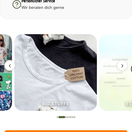
Persönlicher Service
Wir beraten dich gerne
‹
›
BIO.STOFFE
ECO.S