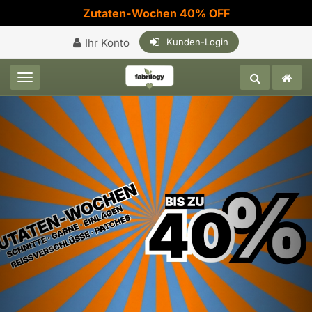
Zutaten-Wochen 40% OFF
Ihr Konto
Kunden-Login
Toggle navigation