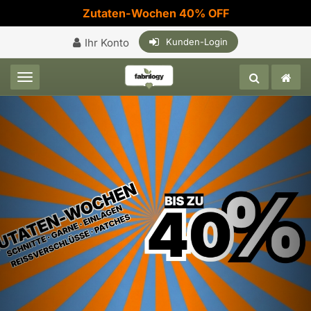
Zutaten-Wochen 40% OFF
Ihr Konto
Kunden-Login
Toggle navigation