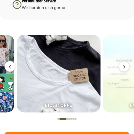
Persönlicher Service
Wir beraten dich gerne
‹
›
BIO.STOFFE
ECO.S