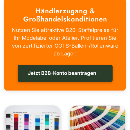
Händlerzugang &
Großhandelskonditionen
Nutzen Sie attraktive B2B-Staffelpreise für
Ihr Modelabel oder Atelier. Profitieren Sie
von zertifizierter GOTS-Ballen-/Rollenware
ab Lager.
Jetzt B2B-Konto beantragen →