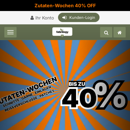
Zutaten-Wochen 40% OFF
Ihr Konto
Kunden-Login
Toggle navigation