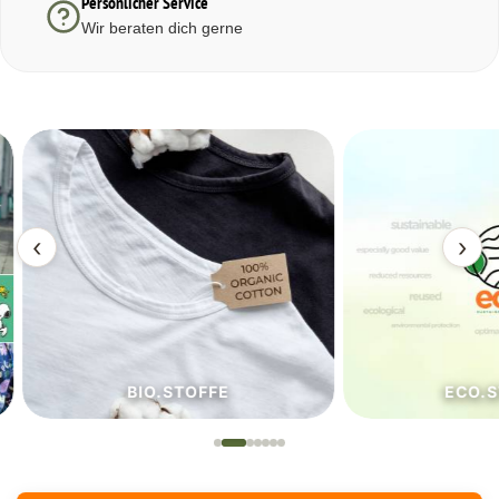
Persönlicher Service
Wir beraten dich gerne
‹
›
BIO.STOFFE
ECO.S