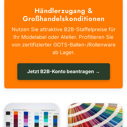
Händlerzugang &
Großhandelskonditionen
Nutzen Sie attraktive B2B-Staffelpreise für
Ihr Modelabel oder Atelier. Profitieren Sie
von zertifizierter GOTS-Ballen-/Rollenware
ab Lager.
Jetzt B2B-Konto beantragen →