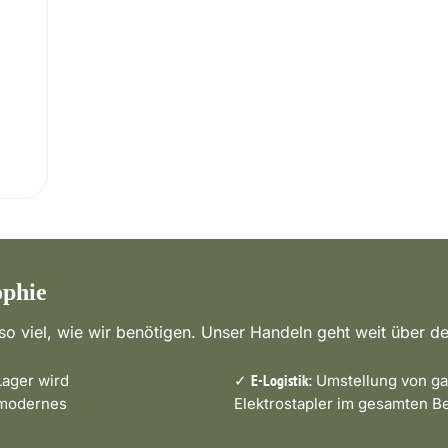
ophie
o viel, wie wir benötigen. Unser Handeln geht weit über de
ager wird
✓
Umstellung von ga
E-Logistik:
 modernes
Elektrostapler im gesamten Be