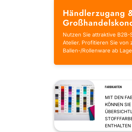
Händlerzugang 
Großhandelskond
Nutzen Sie attraktive B2B-S
Atelier. Profitieren Sie von 
Ballen-/Rollenware ab Lage
FARBKARTEN
MIT DEN FA
KÖNNEN SIE
ÜBERSICHT
STOFFFARBE
ENTHALTEN .