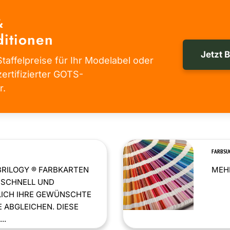
&
itionen
Jetzt 
taffelpreise für Ihr Modelabel oder
zertifizierter GOTS-
r.
FARBSU
BRILOGY ® FARBKARTEN
MEHR
 SCHNELL UND
LICH IHRE GEWÜNSCHTE
 ABGLEICHEN. DIESE
..