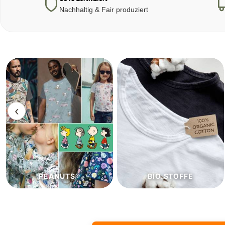
Nachhaltig & Fair produziert
‹
BIO.STOFFE
ECO.STOFFE