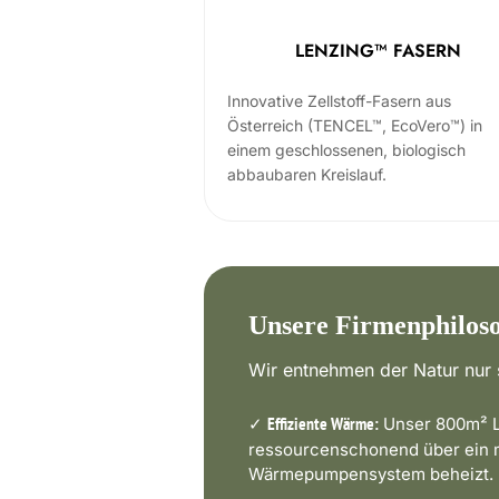
LENZING™ FASERN
Innovative Zellstoff-Fasern aus
Österreich (TENCEL™, EcoVero™) in
einem geschlossenen, biologisch
abbaubaren Kreislauf.
Unsere Firmenphilos
Wir entnehmen der Natur nur s
✓
Unser 800m² L
Effiziente Wärme:
ressourcenschonend über ein
Wärmepumpensystem beheizt.