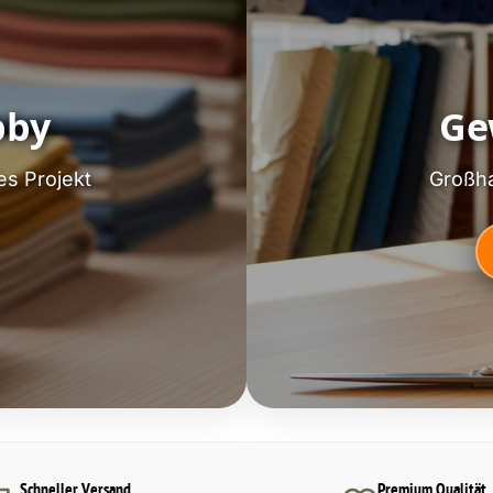
bby
Ge
es Projekt
Großha
Schneller Versand
Premium Qualität