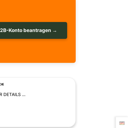
B2B-Konto beantragen →
CHE
 DETAILS ...