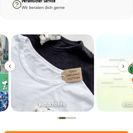
Persönlicher Service
Wir beraten dich gerne
‹
›
BIO.STOFFE
ECO.S