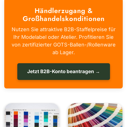
Händlerzugang &
Großhandelskonditionen
Nutzen Sie attraktive B2B-Staffelpreise für
Ihr Modelabel oder Atelier. Profitieren Sie
von zertifizierter GOTS-Ballen-/Rollenware
ab Lager.
Jetzt B2B-Konto beantragen →