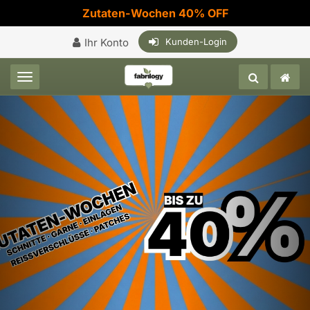
Zutaten-Wochen 40% OFF
Ihr Konto
Kunden-Login
Toggle navigation