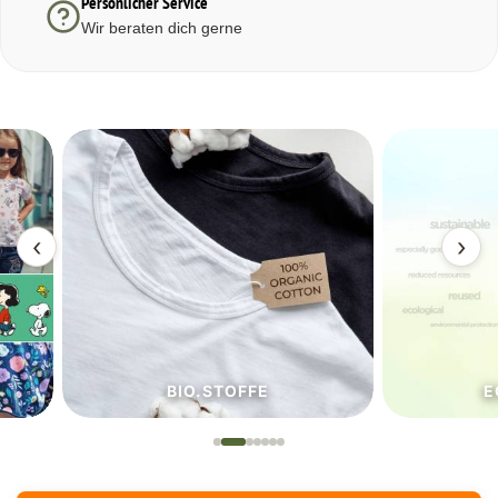
Persönlicher Service
Wir beraten dich gerne
‹
›
BIO.STOFFE
ECO.S