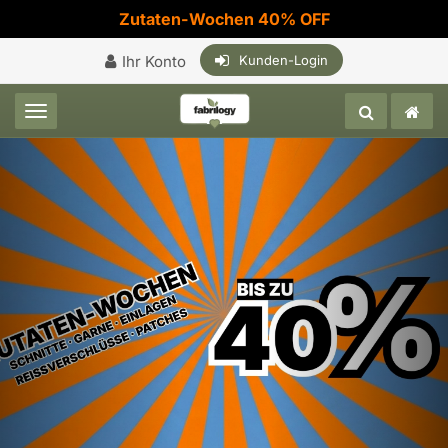
Zutaten-Wochen 40% OFF
Ihr Konto
Kunden-Login
Toggle navigation