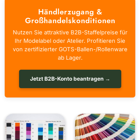
Händlerzugang &
Großhandelskonditionen
Nutzen Sie attraktive B2B-Staffelpreise für
Ihr Modelabel oder Atelier. Profitieren Sie
von zertifizierter GOTS-Ballen-/Rollenware
ab Lager.
Jetzt B2B-Konto beantragen →