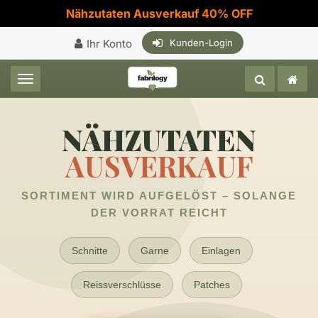
Nähzutaten Ausverkauf 40% OFF
Ihr Konto
Kunden-Login
Toggle navigation
NÄHZUTATEN
AUSVERKAUF
SORTIMENT WIRD AUFGELÖST – SOLANGE
DER VORRAT REICHT
Schnitte
Garne
Einlagen
Reissverschlüsse
Patches