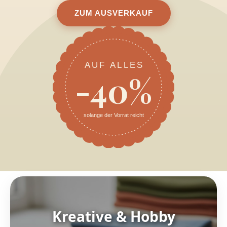
ZUM AUSVERKAUF
AUF ALLES
-40%
solange der Vorrat reicht
Kreative & Hobby