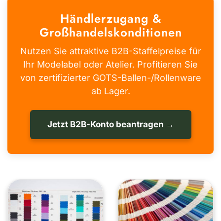
Händlerzugang &
Großhandelskonditionen
Nutzen Sie attraktive B2B-Staffelpreise für
Ihr Modelabel oder Atelier. Profitieren Sie
von zertifizierter GOTS-Ballen-/Rollenware
ab Lager.
Jetzt B2B-Konto beantragen →