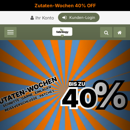
Zutaten-Wochen 40% OFF
Ihr Konto
Kunden-Login
Toggle navigation