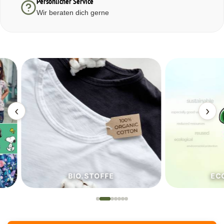
Persönlicher Service
Wir beraten dich gerne
‹
›
BIO.STOFFE
ECO.S