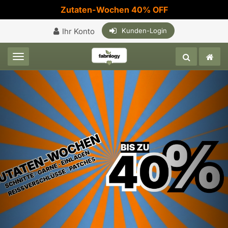
Zutaten-Wochen 40% OFF
Ihr Konto
Kunden-Login
Toggle navigation