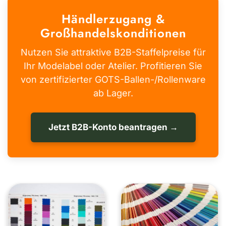
Händlerzugang &
Großhandelskonditionen
Nutzen Sie attraktive B2B-Staffelpreise für
Ihr Modelabel oder Atelier. Profitieren Sie
von zertifizierter GOTS-Ballen-/Rollenware
ab Lager.
Jetzt B2B-Konto beantragen →