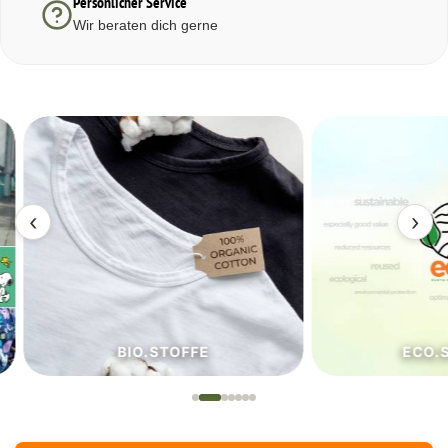
Persönlicher Service
Wir beraten dich gerne
‹
›
BIO.STOFFE
ECO.S